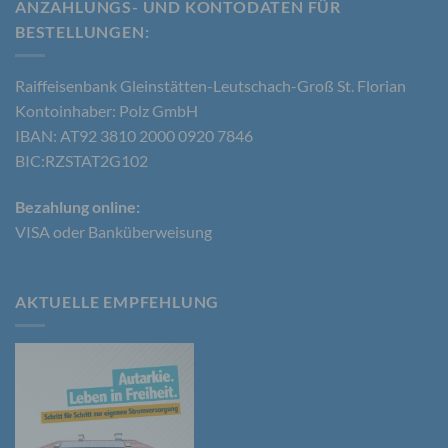
ANZAHLUNGS- UND KONTODATEN FÜR
BESTELLUNGEN​:
b) betroffene Person
Betroffene Person ist jede identifizierte oder
Raiffeisenbank Gleinstätten-Leutschach-Groß St. Florian
identifizierbare natürliche Person, deren
Kontoinhaber: Polz GmbH
personenbezogene Daten von dem für die
IBAN: AT92 3810 2000 0920 7846
Verarbeitung Verantwortlichen verarbeitet werden.
BIC:RZSTAT2G102
Bezahlung online:
c) Verarbeitung
VISA oder Banküberweisung
Verarbeitung ist jeder mit oder ohne Hilfe
automatisierter Verfahren ausgeführte Vorgang
oder jede solche Vorgangsreihe im
AKTUELLE EMPFEHLUNG
Zusammenhang mit personenbezogenen Daten
wie das Erheben, das Erfassen, die Organisation,
das Ordnen, die Speicherung, die Anpassung oder
Veränderung, das Auslesen, das Abfragen, die
Verwendung, die Offenlegung durch Übermittlung,
Verbreitung oder eine andere Form der
Bereitstellung, den Abgleich oder die Verknüpfung,
die Einschränkung, das Löschen oder die