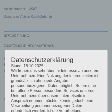
Artikelnummer:
13507
Kategorie:
Victron Kabel/Zubehör
BESCHREIBUNG
ZUSÄTZLICHE INFORMATIONEN
Das VE.Direct-Kabel ist in verschiedenen Längen erhältlich.
Datenschutzerklärung
Es gibt ein gerades Modell und eines mit einem 90 Grad
Stand: 15.10.2025
Winkel. Die erhältlichen Modelle entnehmen Sie bitte
Wir freuen uns sehr über Ihr Interesse an unserem
Unternehmen. Eine Nutzung der Internetseiten ist
unserer Preisliste.
grundsätzlich ohne jede Angabe
personenbezogener Daten möglich. Sofern eine
betroffene Person besondere Services unseres
Unternehmens über unsere Internetseite in
ÄHNLICHE PRODUKTE
Anspruch nehmen möchte, könnte jedoch eine
Verarbeitung personenbezogener Daten
erforderlich werden. Ist die Verarbeitung