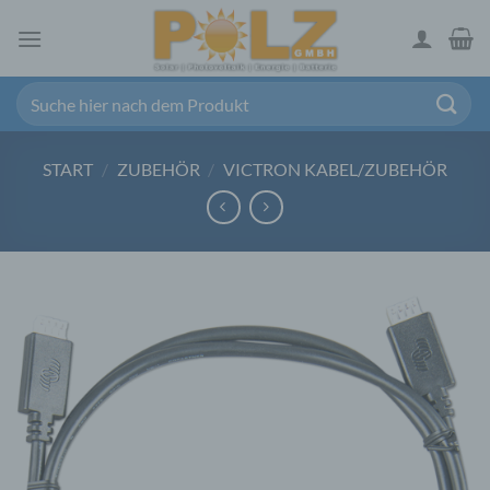
Zum
Inhalt
springen
Suchen
nach:
START
/
ZUBEHÖR
/
VICTRON KABEL/ZUBEHÖR