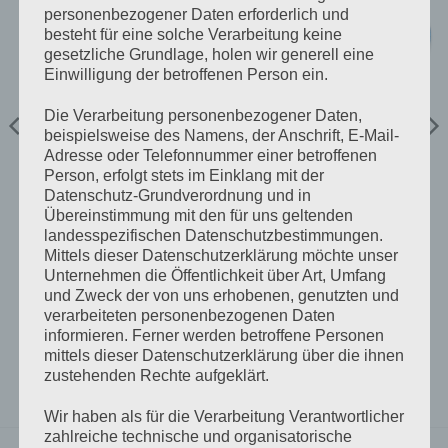
personenbezogener Daten erforderlich und
besteht für eine solche Verarbeitung keine
gesetzliche Grundlage, holen wir generell eine
Einwilligung der betroffenen Person ein.
Die Verarbeitung personenbezogener Daten,
beispielsweise des Namens, der Anschrift, E-Mail-
Adresse oder Telefonnummer einer betroffenen
Person, erfolgt stets im Einklang mit der
VICTRON KABEL/ZUBEHÖR
VICTRON KABEL/ZUBEHÖR
VE.Can to CAN-bus BMS
RJ45 UTP Cable 1,8 m
Datenschutz-Grundverordnung und in
type B Cable 1.8 m
Übereinstimmung mit den für uns geltenden
€
11,00
€
15,01
inkl 20% Mwst
inkl 20% Mwst
landesspezifischen Datenschutzbestimmungen.
Lagernd im Polz Lager
Lagernd im Polz Lager
Mittels dieser Datenschutzerklärung möchte unser
Unternehmen die Öffentlichkeit über Art, Umfang
und Zweck der von uns erhobenen, genutzten und
IN DEN WARENKORB
IN DEN WARENKORB
verarbeiteten personenbezogenen Daten
informieren. Ferner werden betroffene Personen
mittels dieser Datenschutzerklärung über die ihnen
zustehenden Rechte aufgeklärt.
Wir haben als für die Verarbeitung Verantwortlicher
zahlreiche technische und organisatorische