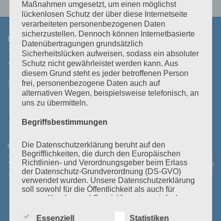
Maßnahmen umgesetzt, um einen möglichst
lückenlosen Schutz der über diese Internetseite
verarbeiteten personenbezogenen Daten
sicherzustellen. Dennoch können Internetbasierte
KONTAKT
Datenübertragungen grundsätzlich
Sicherheitslücken aufweisen, sodass ein absoluter
Schutz nicht gewährleistet werden kann. Aus
Tel:
+43 3464 30 505
Mail:
office@polz.at
diesem Grund steht es jeder betroffenen Person
frei, personenbezogene Daten auch auf
alternativen Wegen, beispielsweise telefonisch, an
uns zu übermitteln.
Begriffsbestimmungen
Öffnungszeiten Abhollager:
Montag bis Donnerstag:
08:30
Die Datenschutzerklärung beruht auf den
Begrifflichkeiten, die durch den Europäischen
- 11:30 Uhr und 14:00 - 16:45 Uhr
Freitag:
08:30 - 13:30 Uhr
Richtlinien- und Verordnungsgeber beim Erlass
Telefonische Erreichbarkeit:
Montag bis Donnerstag:
08:00
der Datenschutz-Grundverordnung (DS-GVO)
- 12:00 Uhr und 13:30 - 18:00 Uhr
Freitag:
08:00 - 14:00 Uhr
verwendet wurden. Unsere Datenschutzerklärung
soll sowohl für die Öffentlichkeit als auch für
unsere Kunden und Geschäftspartner einfach
lesbar und verständlich sein. Um dies zu
gewährleisten, möchten wir vorab die verwendeten
Essenziell
Statistiken