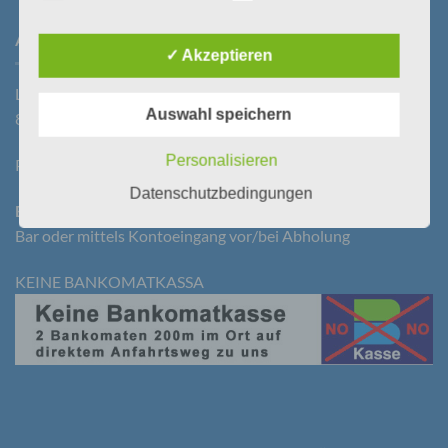
Begrifflichkeiten erläutern.
Wir verwenden in dieser Datenschutzerklärung
ANFAHRT
unter anderem die folgenden Begriffe:
✓ Akzeptieren
Laßnitzstraße 19
Auswahl speichern
8522 Groß St. Florian
a) personenbezogene Daten
Personalisieren
Parkplatz vorhanden!
Personenbezogene Daten sind alle Informationen,
Datenschutzbedingungen
die sich auf eine identifizierte oder identifizierbare
Bezahlung bei Selbstabholung:
natürliche Person (im Folgenden „betroffene
Person") beziehen. Als identifizierbar wird eine
Bar oder mittels Kontoeingang vor/bei Abholung
natürliche Person angesehen, die direkt oder
indirekt, insbesondere mittels Zuordnung zu einer
KEINE BANKOMATKASSA
Kennung wie einem Namen, zu einer
Kennnummer, zu Standortdaten, zu einer Online-
Kennung oder zu einem oder mehreren
besonderen Merkmalen, die Ausdruck der
physischen, physiologischen, genetischen,
psychischen, wirtschaftlichen, kulturellen oder
sozialen Identität dieser natürlichen Person sind,
identifiziert werden kann.