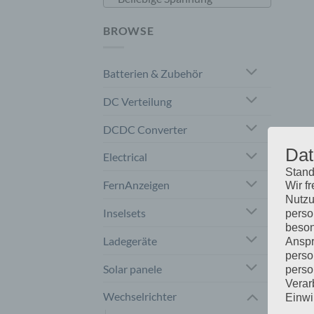
BROWSE
Batterien & Zubehör
DC Verteilung
DCDC Converter
Dat
Electrical
Stand
FernAnzeigen
Wir f
Nutzu
Inselsets
perso
beson
Ladegeräte
Anspr
perso
Solar panele
perso
Verar
Wechselrichter
Einwi