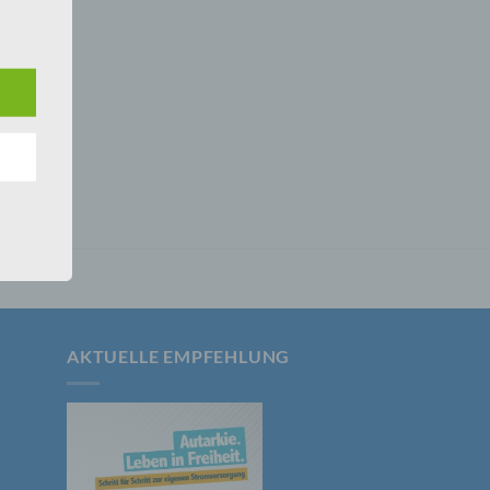
 den
e
nsere
 Um
AKTUELLE EMPFEHLUNG
er, zu
en
en,