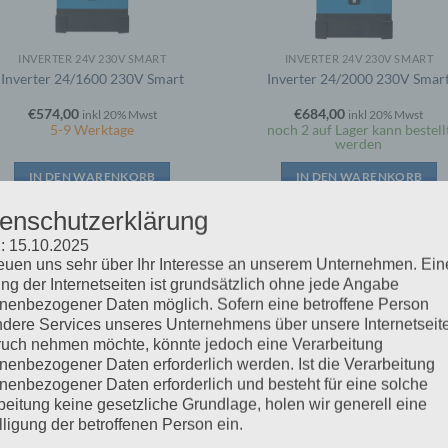
INVERTER 24V 230V SMART
INVERTER 24V 230V SMART
Inverter 24/1600 230V Smart
Inverter 24/2000 230V Smar
€
574,00
€
684,00
inkl 20% Mwst
inkl 20% Mwst
5-9 Werktage
noch 2 auf Lager kann bestell
werden
IN DEN WARENKORB
IN DEN WARENKORB
enschutzerklärung
: 15.10.2025
reuen uns sehr über Ihr Interesse an unserem Unternehmen. Ein
ng der Internetseiten ist grundsätzlich ohne jede Angabe
nenbezogener Daten möglich. Sofern eine betroffene Person
dere Services unseres Unternehmens über unsere Internetseite
uch nehmen möchte, könnte jedoch eine Verarbeitung
nenbezogener Daten erforderlich werden. Ist die Verarbeitung
nenbezogener Daten erforderlich und besteht für eine solche
beitung keine gesetzliche Grundlage, holen wir generell eine
lligung der betroffenen Person ein.
INVERTER 24V 230V SMART
Inverter 24/5000 230V Smart