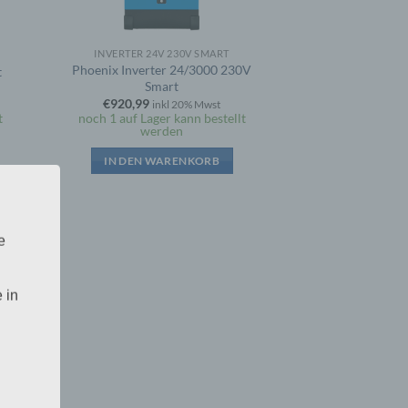
INVERTER 24V 230V SMART
Phoenix Inverter 24/3000 230V
t
Smart
€
920,99
inkl 20% Mwst
t
noch 1 auf Lager kann bestellt
werden
IN DEN WARENKORB
e
 in