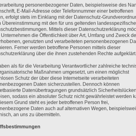
erarbeitung personenbezogener Daten, beispielsweise des Na
€
1.695,01
inkl 20% Mwst
5-9 Werktage
nschrift, E-Mail-Adresse oder Telefonnummer einer betroffenen
n, erfolgt stets im Einklang mit der Datenschutz-Grundverordnu
IN DEN WARENKORB
n Übereinstimmung mit den für uns geltenden landesspezifisch
schutzbestimmungen. Mittels dieser Datenschutzerklärung mö
 Unternehmen die Öffentlichkeit über Art, Umfang und Zweck de
rhobenen, genutzten und verarbeiteten personenbezogenen Da
mieren. Ferner werden betroffene Personen mittels dieser
schutzerklärung über die ihnen zustehenden Rechte aufgeklärt
aben als für die Verarbeitung Verantwortlicher zahlreiche techn
rganisatorische Maßnahmen umgesetzt, um einen möglichst
nlosen Schutz der über diese Internetseite verarbeiteten
nenbezogenen Daten sicherzustellen. Dennoch können
netbasierte Datenübertragungen grundsätzlich Sicherheitslücke
isen, sodass ein absoluter Schutz nicht gewährleistet werden k
iesem Grund steht es jeder betroffenen Person frei,
nenbezogene Daten auch auf alternativen Wegen, beispielswe
onisch, an uns zu übermitteln.
iffsbestimmungen