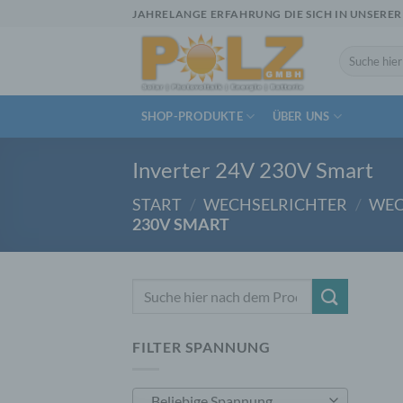
Zum
JAHRELANGE ERFAHRUNG DIE SICH IN UNSERER
Inhalt
springen
Suchen
nach:
SHOP-PRODUKTE
ÜBER UNS
Inverter 24V 230V Smart
START
/
WECHSELRICHTER
/
WEC
230V SMART
Suchen
nach:
FILTER SPANNUNG
Beliebige Spannung