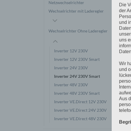
Netzwechselrichter
Die V
der A
Wechselrichter mit Laderegler
Perso
und i
Daten
Wechselrichter Ohne Laderegler
unser
uns e
infor
Inverter 12V 230V
Daten
Inverter 12V 230V Smart
Wir h
Inverter 24V 230V
und o
lücke
Inverter 24V 230V Smart
perso
Inverter 48V 230V
Inter
aufwe
Inverter 48V 230V Smart
Aus d
Inverter VE.Direct 12V 230V
perso
Inverter VE.Direct 24V 230V
telef
Inverter VE.Direct 48V 230V
Begr