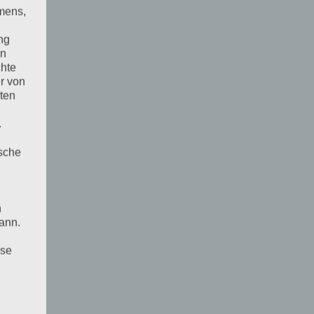
mens,
ng
en
chte
r von
ten
.
ische
n
ann.
ise