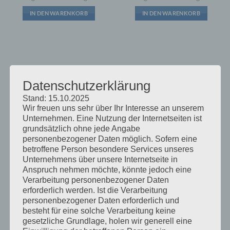
IN DEN WARENKORB
IN DEN WARENKORB
Datenschutzerklärung
Stand: 15.10.2025
Wir freuen uns sehr über Ihr Interesse an unserem
Unternehmen. Eine Nutzung der Internetseiten ist
grundsätzlich ohne jede Angabe
personenbezogener Daten möglich. Sofern eine
BATTERIEKABEL
BATTERIEKABEL
betroffene Person besondere Services unseres
Batteriekabel 35mm²
Batteriekabel H07v-k
Unternehmens über unsere Internetseite in
Schwarz 100V Feinlitzig
35mm²schwarz
€
8,00
€
8,40
Anspruch nehmen möchte, könnte jedoch eine
inkl 20% Mwst
inkl 20% Mwst
Lagernd im Polz Lager
Lagernd im Polz Lager
Verarbeitung personenbezogener Daten
erforderlich werden. Ist die Verarbeitung
IN DEN WARENKORB
IN DEN WARENKORB
personenbezogener Daten erforderlich und
besteht für eine solche Verarbeitung keine
gesetzliche Grundlage, holen wir generell eine