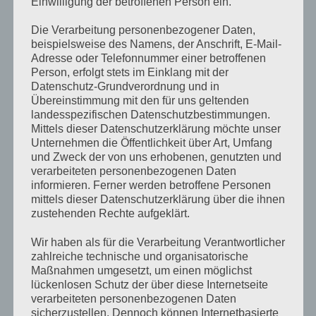
Einwilligung der betroffenen Person ein.
Die Verarbeitung personenbezogener Daten,
beispielsweise des Namens, der Anschrift, E-Mail-
Adresse oder Telefonnummer einer betroffenen
Person, erfolgt stets im Einklang mit der
Datenschutz-Grundverordnung und in
Übereinstimmung mit den für uns geltenden
landesspezifischen Datenschutzbestimmungen.
BATTERIEKABEL
BATTERIEKABEL
Mittels dieser Datenschutzerklärung möchte unser
Batteriekabel H07V-K
Batteriekabel H07v-k
Unternehmen die Öffentlichkeit über Art, Umfang
35mm² rot
50mm² rot
und Zweck der von uns erhobenen, genutzten und
€
8,40
€
9,00
inkl 20% Mwst
inkl 20% Mwst
Lagernd im Polz Lager
Lagernd im Polz Lager
verarbeiteten personenbezogenen Daten
informieren. Ferner werden betroffene Personen
IN DEN WARENKORB
IN DEN WARENKORB
mittels dieser Datenschutzerklärung über die ihnen
zustehenden Rechte aufgeklärt.
Wir haben als für die Verarbeitung Verantwortlicher
zahlreiche technische und organisatorische
Maßnahmen umgesetzt, um einen möglichst
lückenlosen Schutz der über diese Internetseite
verarbeiteten personenbezogenen Daten
sicherzustellen. Dennoch können Internetbasierte