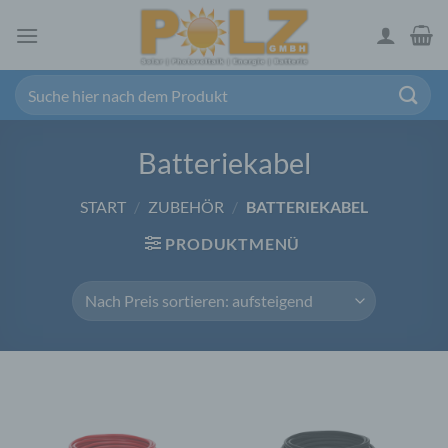
Zum
Inhalt
springen
Suchen
nach:
Batteriekabel
START
/
ZUBEHÖR
/
BATTERIEKABEL
PRODUKTMENÜ