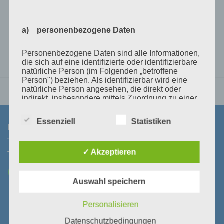
70mm² schwarz
€
14,00
inkl 20% Mwst
Lagernd im Polz Lager
a) personenbezogene Daten
IN DEN WARENKORB
Personenbezogene Daten sind alle Informationen,
die sich auf eine identifizierte oder identifizierbare
natürliche Person (im Folgenden „betroffene
Person") beziehen. Als identifizierbar wird eine
natürliche Person angesehen, die direkt oder
indirekt, insbesondere mittels Zuordnung zu einer
Kennung wie einem Namen, zu einer
Kennnummer, zu Standortdaten, zu einer Online-
Essenziell
Statistiken
Kennung oder zu einem oder mehreren
KONTAKT
besonderen Merkmalen, die Ausdruck der
physischen, physiologischen, genetischen,
psychischen, wirtschaftlichen, kulturellen oder
✓ Akzeptieren
Tel:
+43 3464 30 505
Mail:
office@polz.at
sozialen Identität dieser natürlichen Person sind,
identifiziert werden kann.
Auswahl speichern
Personalisieren
b) betroffene Person
Datenschutzbedingungen