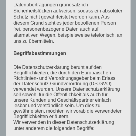
Datenübertragungen grundsätzlich
Sicherheitslücken aufweisen, sodass ein absoluter
Schutz nicht gewährleistet werden kann. Aus
diesem Grund steht es jeder betroffenen Person
BATTERIEKABEL
BATTERIEKABEL
Batteriekabel H07v-k
Batteriekabel H07v-k
frei, personenbezogene Daten auch auf
50mm² schwarz
70mm² rot
alternativen Wegen, beispielsweise telefonisch, an
€
9,00
€
14,00
inkl 20% Mwst
inkl 20% Mwst
uns zu übermitteln.
Lagernd im Polz Lager
noch 1 auf Lager
IN DEN WARENKORB
IN DEN WARENKORB
Begriffsbestimmungen
Die Datenschutzerklärung beruht auf den
Begrifflichkeiten, die durch den Europäischen
Richtlinien- und Verordnungsgeber beim Erlass
der Datenschutz-Grundverordnung (DS-GVO)
verwendet wurden. Unsere Datenschutzerklärung
soll sowohl für die Öffentlichkeit als auch für
unsere Kunden und Geschäftspartner einfach
lesbar und verständlich sein. Um dies zu
gewährleisten, möchten wir vorab die verwendeten
Begrifflichkeiten erläutern.
Wir verwenden in dieser Datenschutzerklärung
unter anderem die folgenden Begriffe:
BATTERIEKABEL
Batteriekabel H07v-k