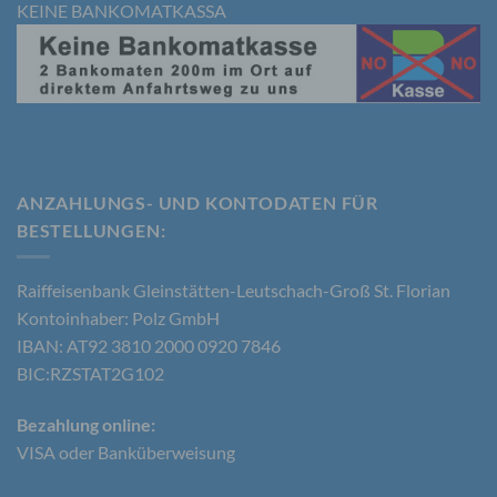
KEINE BANKOMATKASSA
d) Einschränkung der Verarbeitung
Einschränkung der Verarbeitung ist die Markierung
gespeicherter personenbezogener Daten mit dem
Ziel, ihre künftige Verarbeitung einzuschränken.
e) Profiling
ANZAHLUNGS- UND KONTODATEN FÜR
BESTELLUNGEN​:
Profiling ist jede Art der automatisierten
Verarbeitung personenbezogener Daten, die darin
besteht, dass diese personenbezogenen Daten
Raiffeisenbank Gleinstätten-Leutschach-Groß St. Florian
verwendet werden, um bestimmte persönliche
Aspekte, die sich auf eine natürliche Person
Kontoinhaber: Polz GmbH
beziehen, zu bewerten, insbesondere, um Aspekte
IBAN: AT92 3810 2000 0920 7846
bezüglich Arbeitsleistung, wirtschaftlicher Lage,
BIC:RZSTAT2G102
Gesundheit, persönlicher Vorlieben, Interessen,
Zuverlässigkeit, Verhalten, Aufenthaltsort oder
Ortswechsel dieser natürlichen Person zu
Bezahlung online:
analysieren oder vorherzusagen.
VISA oder Banküberweisung