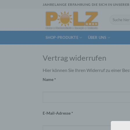
Zum
JAHRELANGE ERFAHRUNG DIE SICH IN UNSERER
Inhalt
springen
Suchen
nach:
SHOP-PRODUKTE
ÜBER UNS
Vertrag widerrufen
Hier können Sie Ihren Widerruf zu einer Bes
Name *
E-Mail-Adresse *