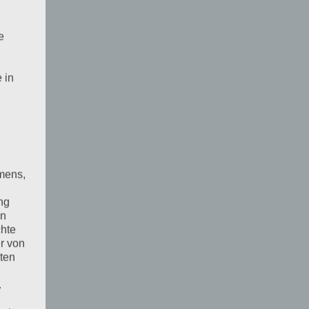
e
 in
mens,
ng
en
chte
r von
ten
.