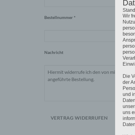
Dat
Stand
Wir f
Bestellnummer *
Nutzu
perso
beson
Anspr
perso
perso
Nachricht
Verar
Einwi
Die V
der A
Perso
und i
Daten
unser
uns e
VERTRAG WIDERRUFEN
infor
Daten