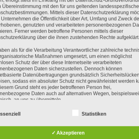
n, erfolgt stets im Einklang mit der Datenschutz-Grundverordnu
n Übereinstimmung mit den für uns geltenden landesspezifisch
schutzbestimmungen. Mittels dieser Datenschutzerklärung mö
 Unternehmen die Öffentlichkeit über Art, Umfang und Zweck de
 Samstag und Sonntag
rhobenen, genutzten und verarbeiteten personenbezogenen Da
mieren. Ferner werden betroffene Personen mittels dieser
schutzerklärung über die ihnen zustehenden Rechte aufgeklärt
aben als für die Verarbeitung Verantwortlicher zahlreiche techn
rganisatorische Maßnahmen umgesetzt, um einen möglichst
nlosen Schutz der über diese Internetseite verarbeiteten
nenbezogenen Daten sicherzustellen. Dennoch können
netbasierte Datenübertragungen grundsätzlich Sicherheitslücke
isen, sodass ein absoluter Schutz nicht gewährleistet werden k
iesem Grund steht es jeder betroffenen Person frei,
nenbezogene Daten auch auf alternativen Wegen, beispielswe
onisch, an uns zu übermitteln.
iffsbestimmungen
ssenziell
Statistiken
atenschutzerklärung beruht auf den Begrifflichkeiten, die durch
äischen Richtlinien- und Verordnungsgeber beim Erlass der
✓ Akzeptieren
schutz-Grundverordnung (DS-GVO) verwendet wurden. Unser