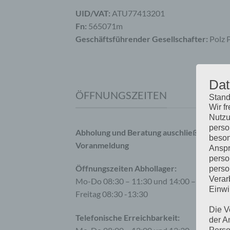
UID/VAT:
ATU77413201
Fn:
565071m
Geschäftsführender Gesellschafter:
Polz 
Dat
ÖFFNUNGSZEITEN
Stand
Wir f
Nutzu
perso
Abholung und Beratung auschließlich nac
beson
Voranmeldung
Anspr
perso
Öffnungszeiten Abhollager:
perso
Verar
Mo-Do 08:30 – 11:30 und 14:00 – 16:45
Einwi
Freitag 08:30 -13:30
Die V
Telefonische Erreichbarkeit:
der A