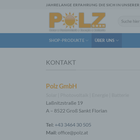
Zum
JAHRELANGE ERFAHRUNG DIE SICH IN UNSERER
Inhalt
springen
Suchen
nach:
SHOP-PRODUKTE
ÜBER UNS
KONTAKT
Polz GmbH
Solar | Photovoltaik | Energie | Batterie
Laßnitzstraße 19
A – 8522 Groß Sankt Florian
Tel:
+43 3464 30 505
Mail:
office@polz.at