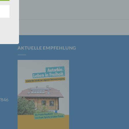
nsere
 Um
AKTUELLE EMPFEHLUNG
er, zu
en
7846
en,