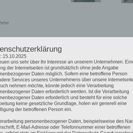
Peter
ANZAHLUNGS- UND 
enschutzerklärung
BESTELLUNGEN
: 15.10.2025
reuen uns sehr über Ihr Interesse an unserem Unternehmen. Ein
ng der Internetseiten ist grundsätzlich ohne jede Angabe
nenbezogener Daten möglich. Sofern eine betroffene Person
h Terminvergabe und
Kontoinhaber: Polz GmbH
dere Services unseres Unternehmens über unsere Internetseite
IBAN: AT92 3810 2000 0920 
uch nehmen möchte, könnte jedoch eine Verarbeitung
nenbezogener Daten erforderlich werden. Ist die Verarbeitung
BIC:RZSTAT2G102
nenbezogener Daten erforderlich und besteht für eine solche
beitung keine gesetzliche Grundlage, holen wir generell eine
Bankinstitut: Raiffeisenbank
lligung der betroffenen Person ein.
erarbeitung personenbezogener Daten, beispielsweise des Na
nschrift, E-Mail-Adresse oder Telefonnummer einer betroffenen