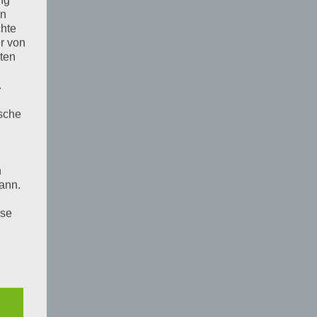
ng
en
chte
r von
ten
.
ische
n
ann.
ise
 den
e