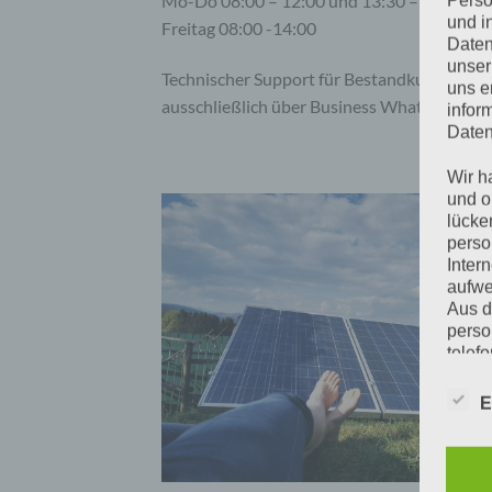
Mo-Do 08:00 – 12:00 und 13:30 – 18:00
Perso
und i
Freitag 08:00 -14:00
Daten
unser
Technischer Support für Bestandkunden am
uns e
ausschließlich über Business WhatsApp
infor
Daten
Wir h
und o
lücke
perso
Inter
aufwe
Aus d
perso
telef
Begr
E
Die D
Europ
Daten