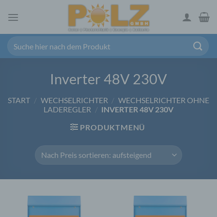
Zum
Inhalt
springen
Suchen
nach:
Inverter 48V 230V
START
/
WECHSELRICHTER
/
WECHSELRICHTER OHNE
LADEREGLER
/
INVERTER 48V 230V
PRODUKTMENÜ