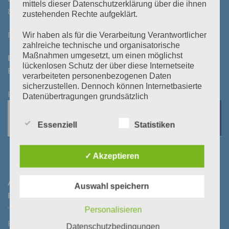
mittels dieser Datenschutzerklärung über die ihnen
8522 Groß St. Florian
zustehenden Rechte aufgeklärt.
Parkplatz vorhanden!
Wir haben als für die Verarbeitung Verantwortlicher
zahlreiche technische und organisatorische
Maßnahmen umgesetzt, um einen möglichst
Bezahlung bei Selbstabholung:
lückenlosen Schutz der über diese Internetseite
Bar oder mittels Kontoeingang vor/bei Abholung
verarbeiteten personenbezogenen Daten
sicherzustellen. Dennoch können Internetbasierte
KEINE BANKOMATKASSA
Datenübertragungen grundsätzlich
Sicherheitslücken aufweisen, sodass ein absoluter
Schutz nicht gewährleistet werden kann. Aus
Essenziell
Statistiken
diesem Grund steht es jeder betroffenen Person
frei, personenbezogene Daten auch auf
alternativen Wegen, beispielsweise telefonisch, an
✓ Akzeptieren
uns zu übermitteln.
Begriffsbestimmungen
ANZAHLUNGS- UND KONTODATEN FÜR
Auswahl speichern
BESTELLUNGEN​:
Die Datenschutzerklärung beruht auf den
Personalisieren
Begrifflichkeiten, die durch den Europäischen
Richtlinien- und Verordnungsgeber beim Erlass
Raiffeisenbank Gleinstätten-Leutschach-Groß St. Florian
Datenschutzbedingungen