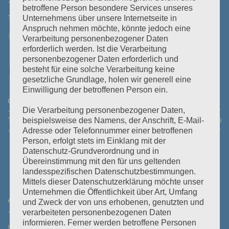
betroffene Person besondere Services unseres
Tel:
+43 3464 30 505
Mail:
office@polz.at
Unternehmens über unsere Internetseite in
Anspruch nehmen möchte, könnte jedoch eine
Verarbeitung personenbezogener Daten
erforderlich werden. Ist die Verarbeitung
personenbezogener Daten erforderlich und
besteht für eine solche Verarbeitung keine
gesetzliche Grundlage, holen wir generell eine
Einwilligung der betroffenen Person ein.
Öffnungszeiten Abhollager:
Montag bis Donnerstag:
08:30
- 11:30 Uhr und 14:00 - 16:45 Uhr
Freitag:
08:30 - 13:30 Uhr
Die Verarbeitung personenbezogener Daten,
Telefonische Erreichbarkeit:
Montag bis Donnerstag:
08:00
beispielsweise des Namens, der Anschrift, E-Mail-
- 12:00 Uhr und 13:30 - 18:00 Uhr
Freitag:
08:00 - 14:00 Uhr
Adresse oder Telefonnummer einer betroffenen
Person, erfolgt stets im Einklang mit der
Datenschutz-Grundverordnung und in
Übereinstimmung mit den für uns geltenden
landesspezifischen Datenschutzbestimmungen.
Mittels dieser Datenschutzerklärung möchte unser
Unternehmen die Öffentlichkeit über Art, Umfang
ANFAHRT
und Zweck der von uns erhobenen, genutzten und
verarbeiteten personenbezogenen Daten
informieren. Ferner werden betroffene Personen
Laßnitzstraße 19