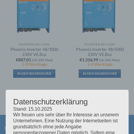
INVERTER 48V 230V
INVERTER 48V 230V
Phoenix Inverter 48/3000
Phoenix Inverter 48/5000
230V VE.Bus
230V VE.Bus
€
887,01
€
1.316,99
inkl 20% Mwst
inkl 20% Mwst
5-9 Werktage
5-9 Werktage
IN DEN WARENKORB
IN DEN WARENKORB
Datenschutzerklärung
Stand: 15.10.2025
Wir freuen uns sehr über Ihr Interesse an unserem
Unternehmen. Eine Nutzung der Internetseiten ist
grundsätzlich ohne jede Angabe
KONTAKT
personenbezogener Daten möglich. Sofern eine