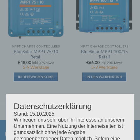
MPPT CHARGE CONTROLLERS
MPPT CHARGE CONTROLLERS
BlueSolar MPPT 75/10
BlueSolar MPPT 100/15
Retail
Retail
€
48,00
€
66,00
inkl 20% Mwst
inkl 20% Mwst
5-9 Werktage
5-9 Werktage
IN DEN WARENKORB
IN DEN WARENKORB
Datenschutzerklärung
Stand: 15.10.2025
Wir freuen uns sehr über Ihr Interesse an unserem
Unternehmen. Eine Nutzung der Internetseiten ist
grundsätzlich ohne jede Angabe
KONTAKT
personenbezogener Daten möglich. Sofern eine