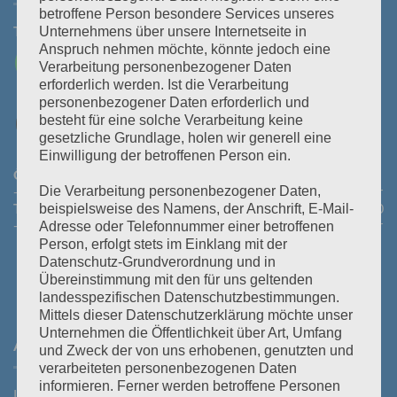
betroffene Person besondere Services unseres
Tel:
+43 3464 30 505
Mail:
office@polz.at
Unternehmens über unsere Internetseite in
Anspruch nehmen möchte, könnte jedoch eine
Verarbeitung personenbezogener Daten
erforderlich werden. Ist die Verarbeitung
personenbezogener Daten erforderlich und
besteht für eine solche Verarbeitung keine
gesetzliche Grundlage, holen wir generell eine
Einwilligung der betroffenen Person ein.
Öffnungszeiten Abhollager:
Montag bis Donnerstag:
08:30
- 11:30 Uhr und 14:00 - 16:45 Uhr
Freitag:
08:30 - 13:30 Uhr
Die Verarbeitung personenbezogener Daten,
Telefonische Erreichbarkeit:
Montag bis Donnerstag:
08:00
beispielsweise des Namens, der Anschrift, E-Mail-
- 12:00 Uhr und 13:30 - 18:00 Uhr
Freitag:
08:00 - 14:00 Uhr
Adresse oder Telefonnummer einer betroffenen
Person, erfolgt stets im Einklang mit der
Datenschutz-Grundverordnung und in
Übereinstimmung mit den für uns geltenden
landesspezifischen Datenschutzbestimmungen.
Mittels dieser Datenschutzerklärung möchte unser
Unternehmen die Öffentlichkeit über Art, Umfang
ANFAHRT
und Zweck der von uns erhobenen, genutzten und
verarbeiteten personenbezogenen Daten
informieren. Ferner werden betroffene Personen
Laßnitzstraße 19