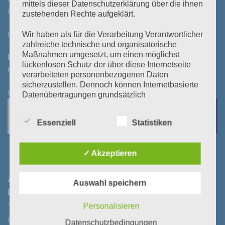
mittels dieser Datenschutzerklärung über die ihnen
8522 Groß St. Florian
zustehenden Rechte aufgeklärt.
Parkplatz vorhanden!
Wir haben als für die Verarbeitung Verantwortlicher
zahlreiche technische und organisatorische
Maßnahmen umgesetzt, um einen möglichst
Bezahlung bei Selbstabholung:
lückenlosen Schutz der über diese Internetseite
Bar oder mittels Kontoeingang vor/bei Abholung
verarbeiteten personenbezogenen Daten
sicherzustellen. Dennoch können Internetbasierte
KEINE BANKOMATKASSA
Datenübertragungen grundsätzlich
Sicherheitslücken aufweisen, sodass ein absoluter
Schutz nicht gewährleistet werden kann. Aus
Essenziell
Statistiken
diesem Grund steht es jeder betroffenen Person
frei, personenbezogene Daten auch auf
alternativen Wegen, beispielsweise telefonisch, an
✓ Akzeptieren
uns zu übermitteln.
Begriffsbestimmungen
ANZAHLUNGS- UND KONTODATEN FÜR
Auswahl speichern
BESTELLUNGEN​:
Die Datenschutzerklärung beruht auf den
Personalisieren
Begrifflichkeiten, die durch den Europäischen
Richtlinien- und Verordnungsgeber beim Erlass
Raiffeisenbank Gleinstätten-Leutschach-Groß St. Florian
Datenschutzbedingungen