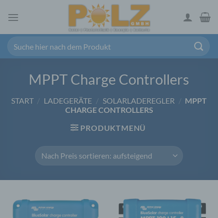
Zum
Inhalt
springen
Suchen
nach:
MPPT Charge Controllers
START
/
LADEGERÄTE
/
SOLARLADEREGLER
/
MPPT
CHARGE CONTROLLERS
PRODUKTMENÜ