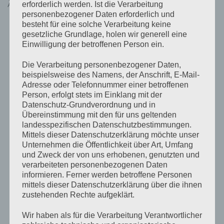
ÄHNLICHE PRODUKTE
erforderlich werden. Ist die Verarbeitung
personenbezogener Daten erforderlich und
besteht für eine solche Verarbeitung keine
gesetzliche Grundlage, holen wir generell eine
Einwilligung der betroffenen Person ein.
Die Verarbeitung personenbezogener Daten,
beispielsweise des Namens, der Anschrift, E-Mail-
Adresse oder Telefonnummer einer betroffenen
Person, erfolgt stets im Einklang mit der
Datenschutz-Grundverordnung und in
Übereinstimmung mit den für uns geltenden
MPPT CHARGE CONTROLLERS
landesspezifischen Datenschutzbestimmungen.
BlueSolar MPPT 75/10
Mittels dieser Datenschutzerklärung möchte unser
Retail
Unternehmen die Öffentlichkeit über Art, Umfang
€
48,00
inkl 20% Mwst
5-9 Werktage
und Zweck der von uns erhobenen, genutzten und
verarbeiteten personenbezogenen Daten
IN DEN WARENKORB
informieren. Ferner werden betroffene Personen
mittels dieser Datenschutzerklärung über die ihnen
zustehenden Rechte aufgeklärt.
Wir haben als für die Verarbeitung Verantwortlicher