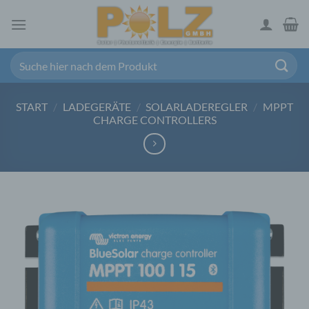
Zum
Inhalt
springen
Suchen
nach:
START
/
LADEGERÄTE
/
SOLARLADEREGLER
/
MPPT
CHARGE CONTROLLERS