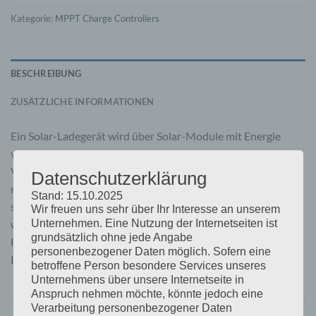
Kategorie:
MPPT Charge Controllers
BESCHREIBUNG
ZUSÄTZLICHE INFORMATIONEN
Ein Solar-Ladegerät wird über Solar-Module mit Energie
versorgt und speichert diese dann in Batterien. Unter
Verwendung der neusten und schnellsten Technologie
Datenschutzerklärung
maximiert das BlueSolar diese Energiegewinnung und lenkt
Stand: 15.10.2025
sie auf intelligente Weise, um die Batterien in so kurzer Zeit
Wir freuen uns sehr über Ihr Interesse an unserem
wie möglich voll aufzuladen. Das Blue Solar erhält die
Unternehmen. Eine Nutzung der Internetseiten ist
grundsätzlich ohne jede Angabe
Funktionsfähigkeit der Batterie und verlängert so ihre
personenbezogener Daten möglich. Sofern eine
Lebensdauer.
betroffene Person besondere Services unseres
Unternehmens über unsere Internetseite in
Anspruch nehmen möchte, könnte jedoch eine
Verarbeitung personenbezogener Daten