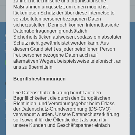
zahlreiche technische und organisatorische
Maßnahmen umgesetzt, um einen möglichst
lückenlosen Schutz der über diese Internetseite
verarbeiteten personenbezogenen Daten
sicherzustellen. Dennoch können Internetbasierte
Datenübertragungen grundsätzlich
KONTAKT
Sicherheitslücken aufweisen, sodass ein absoluter
Schutz nicht gewährleistet werden kann. Aus
diesem Grund steht es jeder betroffenen Person
Tel:
+43 3464 30 505
Mail:
office@polz.at
frei, personenbezogene Daten auch auf
alternativen Wegen, beispielsweise telefonisch, an
uns zu übermitteln.
Begriffsbestimmungen
Die Datenschutzerklärung beruht auf den
Begrifflichkeiten, die durch den Europäischen
Öffnungszeiten Abhollager:
Montag bis Donnerstag:
08:30
Richtlinien- und Verordnungsgeber beim Erlass
- 11:30 Uhr und 14:00 - 16:45 Uhr
Freitag:
08:30 - 13:30 Uhr
der Datenschutz-Grundverordnung (DS-GVO)
Telefonische Erreichbarkeit:
Montag bis Donnerstag:
08:00
verwendet wurden. Unsere Datenschutzerklärung
- 12:00 Uhr und 13:30 - 18:00 Uhr
Freitag:
08:00 - 14:00 Uhr
soll sowohl für die Öffentlichkeit als auch für
unsere Kunden und Geschäftspartner einfach
lesbar und verständlich sein. Um dies zu