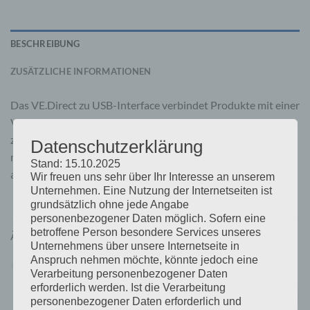
BESCHREIBUNG
ZUSÄTZLICHE INFORMATIONEN
Das VE.Direct zu USB-Interface verbindet Produkte mit einer
VE.Direct-Verbindung mit Geräten mit einem USB-Port, wie
z B. einem Computer. Mit diesem Kabel kann man außerdem
Datenschutzerklärung
mehr als zwei VE.Direct-Produkte an ein einzelnes CCGX
Stand: 15.10.2025
anschließen.
Wir freuen uns sehr über Ihr Interesse an unserem
Unternehmen. Eine Nutzung der Internetseiten ist
grundsätzlich ohne jede Angabe
personenbezogener Daten möglich. Sofern eine
betroffene Person besondere Services unseres
ÄHNLICHE PRODUKTE
Unternehmens über unsere Internetseite in
Anspruch nehmen möchte, könnte jedoch eine
Verarbeitung personenbezogener Daten
erforderlich werden. Ist die Verarbeitung
personenbezogener Daten erforderlich und