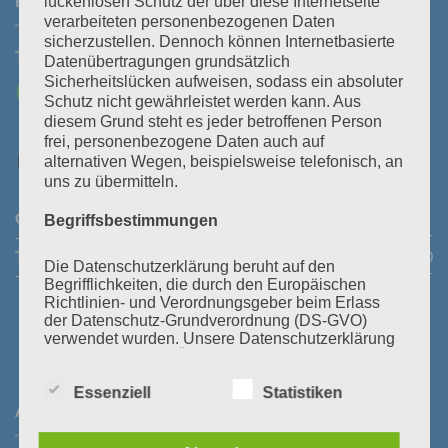
KONTAKT
lückenlosen Schutz der über diese Internetseite
verarbeiteten personenbezogenen Daten
sicherzustellen. Dennoch können Internetbasierte
Tel:
+43 3464 30 505
Mail:
office@polz.at
Datenübertragungen grundsätzlich
Sicherheitslücken aufweisen, sodass ein absoluter
Schutz nicht gewährleistet werden kann. Aus
diesem Grund steht es jeder betroffenen Person
frei, personenbezogene Daten auch auf
alternativen Wegen, beispielsweise telefonisch, an
uns zu übermitteln.
Öffnungszeiten Abhollager:
Montag bis Donnerstag:
08:30
Begriffsbestimmungen
- 11:30 Uhr und 14:00 - 16:45 Uhr
Freitag:
08:30 - 13:30 Uhr
Telefonische Erreichbarkeit:
Montag bis Donnerstag:
08:00
Die Datenschutzerklärung beruht auf den
- 12:00 Uhr und 13:30 - 18:00 Uhr
Freitag:
08:00 - 14:00 Uhr
Begrifflichkeiten, die durch den Europäischen
Richtlinien- und Verordnungsgeber beim Erlass
der Datenschutz-Grundverordnung (DS-GVO)
verwendet wurden. Unsere Datenschutzerklärung
soll sowohl für die Öffentlichkeit als auch für
unsere Kunden und Geschäftspartner einfach
Essenziell
Statistiken
lesbar und verständlich sein. Um dies zu
ANFAHRT
gewährleisten, möchten wir vorab die verwendeten
Begrifflichkeiten erläutern.
Wir verwenden in dieser Datenschutzerklärung