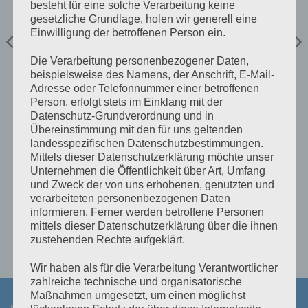
besteht für eine solche Verarbeitung keine
gesetzliche Grundlage, holen wir generell eine
Einwilligung der betroffenen Person ein.
Die Verarbeitung personenbezogener Daten,
beispielsweise des Namens, der Anschrift, E-Mail-
VICTRON KABEL/ZUBEHÖR
VICTRON KABEL/ZUBEHÖR
Adresse oder Telefonnummer einer betroffenen
RJ12 UTP Cable 1,8 m
RJ45 UTP Cable 0,3 m
Person, erfolgt stets im Einklang mit der
Datenschutz-Grundverordnung und in
€
8,99
€
9,00
inkl 20% Mwst
inkl 20% Mwst
Übereinstimmung mit den für uns geltenden
Lagernd im Polz Lager
Lagernd im Polz Lager
landesspezifischen Datenschutzbestimmungen.
Mittels dieser Datenschutzerklärung möchte unser
IN DEN WARENKORB
IN DEN WARENKORB
Unternehmen die Öffentlichkeit über Art, Umfang
und Zweck der von uns erhobenen, genutzten und
verarbeiteten personenbezogenen Daten
informieren. Ferner werden betroffene Personen
mittels dieser Datenschutzerklärung über die ihnen
zustehenden Rechte aufgeklärt.
Wir haben als für die Verarbeitung Verantwortlicher
zahlreiche technische und organisatorische
Maßnahmen umgesetzt, um einen möglichst