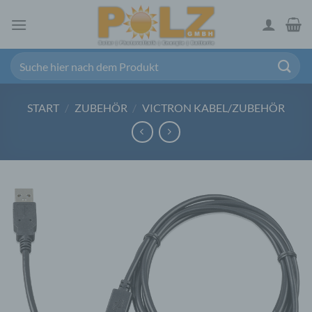
Zum
Inhalt
springen
Suchen
nach:
START
/
ZUBEHÖR
/
VICTRON KABEL/ZUBEHÖR