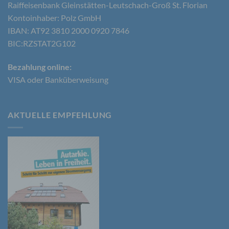
Raiffeisenbank Gleinstätten-Leutschach-Groß St. Florian
b) betroffene Person
Kontoinhaber: Polz GmbH
Betroffene Person ist jede identifizierte oder
IBAN: AT92 3810 2000 0920 7846
identifizierbare natürliche Person, deren
BIC:RZSTAT2G102
personenbezogene Daten von dem für die
Verarbeitung Verantwortlichen verarbeitet werden.
Bezahlung online:
VISA oder Banküberweisung
c) Verarbeitung
AKTUELLE EMPFEHLUNG
Verarbeitung ist jeder mit oder ohne Hilfe
automatisierter Verfahren ausgeführte Vorgang
oder jede solche Vorgangsreihe im
Zusammenhang mit personenbezogenen Daten
wie das Erheben, das Erfassen, die Organisation,
das Ordnen, die Speicherung, die Anpassung oder
Veränderung, das Auslesen, das Abfragen, die
Verwendung, die Offenlegung durch Übermittlung,
Verbreitung oder eine andere Form der
Bereitstellung, den Abgleich oder die Verknüpfung,
die Einschränkung, das Löschen oder die
Vernichtung.