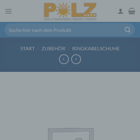
Zum
Inhalt
springen
Suchen
nach:
START
/
ZUBEHÖR
/
RINGKABELSCHUHE