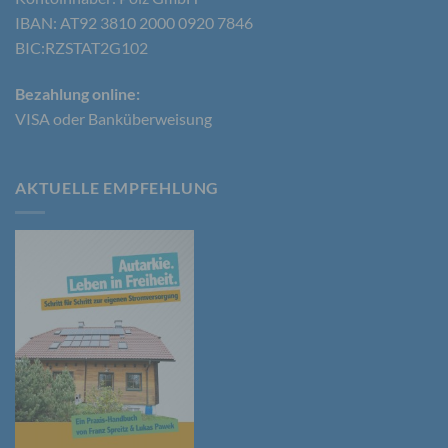
IBAN: AT92 3810 2000 0920 7846
Betroffene Person ist jede identifizierte oder
BIC:RZSTAT2G102
identifizierbare natürliche Person, deren
personenbezogene Daten von dem für die
Bezahlung online:
Verarbeitung Verantwortlichen verarbeitet werden.
VISA oder Banküberweisung
c) Verarbeitung
AKTUELLE EMPFEHLUNG
Verarbeitung ist jeder mit oder ohne Hilfe
automatisierter Verfahren ausgeführte Vorgang
oder jede solche Vorgangsreihe im
Zusammenhang mit personenbezogenen Daten
wie das Erheben, das Erfassen, die Organisation,
das Ordnen, die Speicherung, die Anpassung oder
Veränderung, das Auslesen, das Abfragen, die
Verwendung, die Offenlegung durch Übermittlung,
Verbreitung oder eine andere Form der
Bereitstellung, den Abgleich oder die Verknüpfung,
die Einschränkung, das Löschen oder die
Vernichtung.