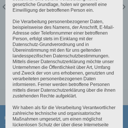
gesetzliche Grundlage, holen wir generell eine
Einwilligung der betroffenen Person ein.
Die Verarbeitung personenbezogener Daten,
RINGKABELSCHUHE
RINGKABELSCHUHE
beispielsweise des Namens, der Anschrift, E-Mail-
Ringkabelschuh M8 DIN
Ringkabelschuh M8 DIN
Adresse oder Telefonnummer einer betroffenen
35mm²
50mm²
Person, erfolgt stets im Einklang mit der
€
1,60
€
2,50
inkl 20% Mwst
inkl 20% Mwst
Lagernd im Polz Lager
Lagernd im Polz Lager
Datenschutz-Grundverordnung und in
Übereinstimmung mit den für uns geltenden
IN DEN WARENKORB
IN DEN WARENKORB
landesspezifischen Datenschutzbestimmungen.
Mittels dieser Datenschutzerklärung möchte unser
Unternehmen die Öffentlichkeit über Art, Umfang
und Zweck der von uns erhobenen, genutzten und
verarbeiteten personenbezogenen Daten
informieren. Ferner werden betroffene Personen
mittels dieser Datenschutzerklärung über die ihnen
zustehenden Rechte aufgeklärt.
Wir haben als für die Verarbeitung Verantwortlicher
zahlreiche technische und organisatorische
KONTAKT
Maßnahmen umgesetzt, um einen möglichst
lückenlosen Schutz der über diese Internetseite