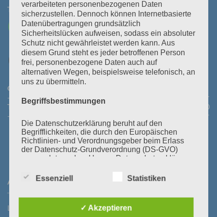
verarbeiteten personenbezogenen Daten
Tel:
+43 3464 30 505
Mail:
office@polz.at
sicherzustellen. Dennoch können Internetbasierte
Datenübertragungen grundsätzlich
Sicherheitslücken aufweisen, sodass ein absoluter
Schutz nicht gewährleistet werden kann. Aus
diesem Grund steht es jeder betroffenen Person
frei, personenbezogene Daten auch auf
alternativen Wegen, beispielsweise telefonisch, an
uns zu übermitteln.
Öffnungszeiten Abhollager:
Montag bis Donnerstag:
08:30
- 11:30 Uhr und 14:00 - 16:45 Uhr
Freitag:
08:30 - 13:30 Uhr
Begriffsbestimmungen
Telefonische Erreichbarkeit:
Montag bis Donnerstag:
08:00
- 12:00 Uhr und 13:30 - 18:00 Uhr
Freitag:
08:00 - 14:00 Uhr
Die Datenschutzerklärung beruht auf den
Begrifflichkeiten, die durch den Europäischen
Richtlinien- und Verordnungsgeber beim Erlass
der Datenschutz-Grundverordnung (DS-GVO)
verwendet wurden. Unsere Datenschutzerklärung
soll sowohl für die Öffentlichkeit als auch für
unsere Kunden und Geschäftspartner einfach
Essenziell
Statistiken
ANFAHRT
lesbar und verständlich sein. Um dies zu
gewährleisten, möchten wir vorab die verwendeten
Begrifflichkeiten erläutern.
Laßnitzstraße 19
✓ Akzeptieren
Wir verwenden in dieser Datenschutzerklärung