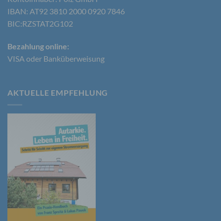
IBAN: AT92 3810 2000 0920 7846
Betroffene Person ist jede identifizierte oder
BIC:RZSTAT2G102
identifizierbare natürliche Person, deren
personenbezogene Daten von dem für die
Bezahlung online:
Verarbeitung Verantwortlichen verarbeitet werden.
VISA oder Banküberweisung
c) Verarbeitung
AKTUELLE EMPFEHLUNG
Verarbeitung ist jeder mit oder ohne Hilfe
automatisierter Verfahren ausgeführte Vorgang
oder jede solche Vorgangsreihe im
Zusammenhang mit personenbezogenen Daten
wie das Erheben, das Erfassen, die Organisation,
das Ordnen, die Speicherung, die Anpassung oder
Veränderung, das Auslesen, das Abfragen, die
Verwendung, die Offenlegung durch Übermittlung,
Verbreitung oder eine andere Form der
Bereitstellung, den Abgleich oder die Verknüpfung,
die Einschränkung, das Löschen oder die
Vernichtung.