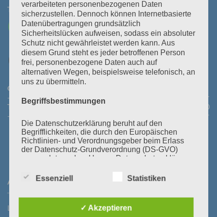
verarbeiteten personenbezogenen Daten
Tel:
+43 3464 30 505
Mail:
office@polz.at
sicherzustellen. Dennoch können Internetbasierte
Datenübertragungen grundsätzlich
Sicherheitslücken aufweisen, sodass ein absoluter
Schutz nicht gewährleistet werden kann. Aus
diesem Grund steht es jeder betroffenen Person
frei, personenbezogene Daten auch auf
alternativen Wegen, beispielsweise telefonisch, an
uns zu übermitteln.
Öffnungszeiten Abhollager:
Montag bis Donnerstag:
08:30
- 11:30 Uhr und 14:00 - 16:45 Uhr
Freitag:
08:30 - 13:30 Uhr
Begriffsbestimmungen
Telefonische Erreichbarkeit:
Montag bis Donnerstag:
08:00
- 12:00 Uhr und 13:30 - 18:00 Uhr
Freitag:
08:00 - 14:00 Uhr
Die Datenschutzerklärung beruht auf den
Begrifflichkeiten, die durch den Europäischen
Richtlinien- und Verordnungsgeber beim Erlass
der Datenschutz-Grundverordnung (DS-GVO)
verwendet wurden. Unsere Datenschutzerklärung
soll sowohl für die Öffentlichkeit als auch für
unsere Kunden und Geschäftspartner einfach
Essenziell
Statistiken
ANFAHRT
lesbar und verständlich sein. Um dies zu
gewährleisten, möchten wir vorab die verwendeten
Begrifflichkeiten erläutern.
Laßnitzstraße 19
✓ Akzeptieren
Wir verwenden in dieser Datenschutzerklärung