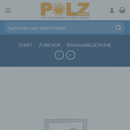
Zum
Inhalt
springen
Suchen
nach:
START
/
ZUBEHÖR
/
RINGKABELSCHUHE