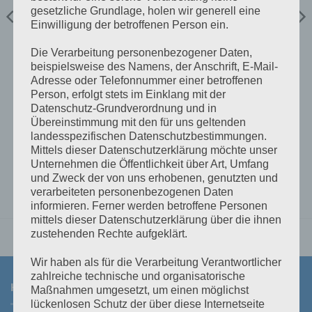
gesetzliche Grundlage, holen wir generell eine
Einwilligung der betroffenen Person ein.
Die Verarbeitung personenbezogener Daten,
RINGKABELSCHUHE
RINGKABELSCHUHE
beispielsweise des Namens, der Anschrift, E-Mail-
Ringkabelschuh M8 DIN
Ringkabelschuh M10 10mm²
Adresse oder Telefonnummer einer betroffenen
70mm²
Person, erfolgt stets im Einklang mit der
€
5,00
€
0,50
inkl 20% Mwst
inkl 20% Mwst
Lagernd im Polz Lager
Lagernd im Polz Lager
Datenschutz-Grundverordnung und in
Übereinstimmung mit den für uns geltenden
IN DEN WARENKORB
IN DEN WARENKORB
landesspezifischen Datenschutzbestimmungen.
Mittels dieser Datenschutzerklärung möchte unser
Unternehmen die Öffentlichkeit über Art, Umfang
und Zweck der von uns erhobenen, genutzten und
verarbeiteten personenbezogenen Daten
informieren. Ferner werden betroffene Personen
mittels dieser Datenschutzerklärung über die ihnen
zustehenden Rechte aufgeklärt.
Wir haben als für die Verarbeitung Verantwortlicher
zahlreiche technische und organisatorische
KONTAKT
Maßnahmen umgesetzt, um einen möglichst
lückenlosen Schutz der über diese Internetseite