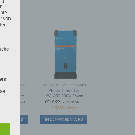
ng
en
chte
r von
ten
.
ische
n
ann.
48V 230V SMART
INVERTER 48V 230V SMART
ix Inverter
Phoenix Inverter
ise
 230V Smart
48/1600 230V Smart
1
€
516,99
inkl 20% Mwst
inkl 20% Mwst
 Werktage
5-9 Werktage
 WARENKORB
IN DEN WARENKORB
 den
e