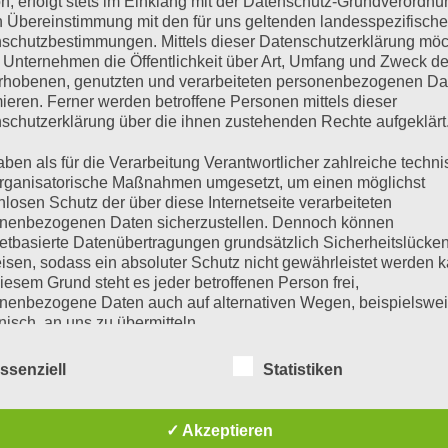
n, erfolgt stets im Einklang mit der Datenschutz-Grundverordnu
n Übereinstimmung mit den für uns geltenden landesspezifisch
schutzbestimmungen. Mittels dieser Datenschutzerklärung mö
HNLICHE PRODUKTE
 Unternehmen die Öffentlichkeit über Art, Umfang und Zweck de
rhobenen, genutzten und verarbeiteten personenbezogenen Da
mieren. Ferner werden betroffene Personen mittels dieser
schutzerklärung über die ihnen zustehenden Rechte aufgeklärt
aben als für die Verarbeitung Verantwortlicher zahlreiche techn
rganisatorische Maßnahmen umgesetzt, um einen möglichst
nlosen Schutz der über diese Internetseite verarbeiteten
nenbezogenen Daten sicherzustellen. Dennoch können
netbasierte Datenübertragungen grundsätzlich Sicherheitslücke
isen, sodass ein absoluter Schutz nicht gewährleistet werden k
iesem Grund steht es jeder betroffenen Person frei,
NVERTER 48V 230V SMART
INVERTER 48V 230V SMART
INVERTER 
Multi RS19 Solar
Inverter RS 48/6000
Phoen
nenbezogene Daten auch auf alternativen Wegen, beispielswe
48/6000/100-450/100
230V Smart
48/5000
onisch, an uns zu übermitteln.
€
1.817,00
€
1.233,00
€
1.311,0
inkl 20% Mwst
inkl 20% Mwst
Aktuell nicht lieferbar
5-9 Werktage
5-9
iffsbestimmungen
ssenziell
Statistiken
WEITERLESEN
IN DEN WARENKORB
IN DEN
atenschutzerklärung beruht auf den Begrifflichkeiten, die durch
äischen Richtlinien- und Verordnungsgeber beim Erlass der
✓ Akzeptieren
schutz-Grundverordnung (DS-GVO) verwendet wurden. Unser