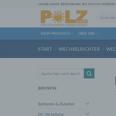
Zum
JAHRELANGE ERFAHRUNG DIE SICH IN UNSERER
Inhalt
springen
Suchen
nach:
SHOP-PRODUKTE
ÜBER UNS
START
/
WECHSELRICHTER
/
WEC
Suchen
nach:
BROWSE
Batterien & Zubehör
DC Verteilung