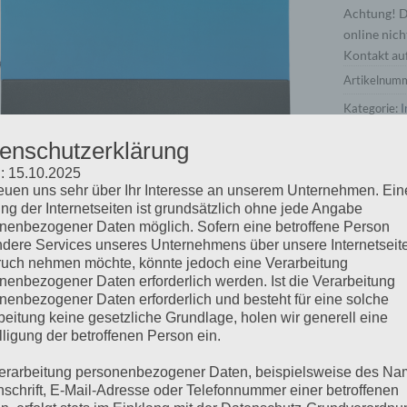
Achtung! Di
online nich
Kontakt auf
Artikelnum
Kategorie:
I
enschutzerklärung
: 15.10.2025
reuen uns sehr über Ihr Interesse an unserem Unternehmen. Ein
ng der Internetseiten ist grundsätzlich ohne jede Angabe
SCHREIBUNG
ZUSÄTZLICHE INFORMATIONEN
nenbezogener Daten möglich. Sofern eine betroffene Person
dere Services unseres Unternehmens über unsere Internetseite
 Multi RS Solar 48/6000 ist ein 48 V 6 kVA Wechselrichter/Lade
uch nehmen möchte, könnte jedoch eine Verarbeitung
PPT-Tracker-Eingängen für insgesamt 6 kWp PV.
nenbezogener Daten erforderlich werden. Ist die Verarbeitung
nenbezogener Daten erforderlich und besteht für eine solche
beitung keine gesetzliche Grundlage, holen wir generell eine
k der Hochfrequenztechnik und eines neuen Designs wiegt dieser
lligung der betroffenen Person ein.
 Darüber hinaus hat es einen ausgezeichneten Wirkungsgrad, eine
sen Betrieb.
erarbeitung personenbezogener Daten, beispielsweise des Na
nschrift, E-Mail-Adresse oder Telefonnummer einer betroffenen