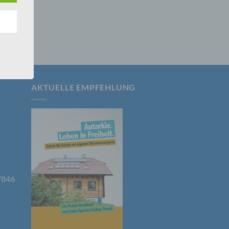
nsere
 Um
AKTUELLE EMPFEHLUNG
er, zu
en
en,
7846