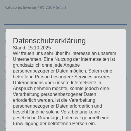
Kategorie:
Inverter 48V 230V Smart
BESCHREIBUNG
Datenschutzerklärung
ZUSÄTZLICHE INFORMATIONEN
Stand: 15.10.2025
Wir freuen uns sehr über Ihr Interesse an unserem
Es handelt sich bei diesem Modell um einen effizienten und
Unternehmen. Eine Nutzung der Internetseiten ist
zuverlässigen Wechselrichter. Er reiht sich in unsere Palette
grundsätzlich ohne jede Angabe
der bewährten und getesteten Phoenix Wechselrichter ein
personenbezogener Daten möglich. Sofern eine
betroffene Person besondere Services unseres
und ist jetzt in einem schlankeren Design und einem Gehäuse
Unternehmens über unsere Internetseite in
aus Ganzmetall erhältlich. Es gibt 1600 VA, 2000 VA und
Anspruch nehmen möchte, könnte jedoch eine
3000 VA Modelle für 12, 24 oder 48 V Systeme.
Verarbeitung personenbezogener Daten
erforderlich werden. Ist die Verarbeitung
Seine Leistung reicht aus, um die meisten Geräte mit Stecker
personenbezogener Daten erforderlich und
besteht für eine solche Verarbeitung keine
in Ihrem Fahrzeug, Boot, Wohnmobil oder Zuhause zu
gesetzliche Grundlage, holen wir generell eine
versorgen. Ein Ringtransformator bietet die Möglichkeit zur
Einwilligung der betroffenen Person ein.
Versorgung auch bei hohen Leistungsspitzen, eine stabile