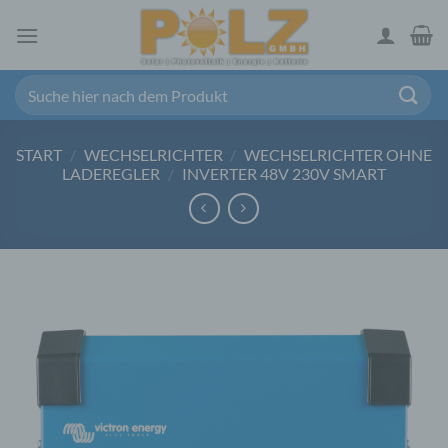
Zum
Inhalt
springen
Suchen
nach:
START
/
WECHSELRICHTER
/
WECHSELRICHTER OHNE
LADEREGLER
/
INVERTER 48V 230V SMART