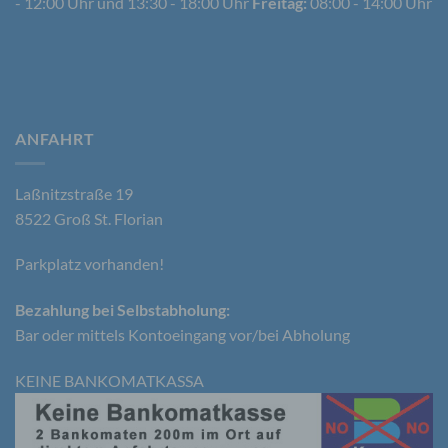
- 12:00 Uhr und 13:30 - 18:00 Uhr
Freitag:
08:00 - 14:00 Uhr
identifizierbare natürliche Person, deren
personenbezogene Daten von dem für die
Verarbeitung Verantwortlichen verarbeitet werden.
c) Verarbeitung
ANFAHRT
Verarbeitung ist jeder mit oder ohne Hilfe
automatisierter Verfahren ausgeführte Vorgang
Laßnitzstraße 19
oder jede solche Vorgangsreihe im
Zusammenhang mit personenbezogenen Daten
8522 Groß St. Florian
wie das Erheben, das Erfassen, die Organisation,
das Ordnen, die Speicherung, die Anpassung oder
Parkplatz vorhanden!
Veränderung, das Auslesen, das Abfragen, die
Verwendung, die Offenlegung durch Übermittlung,
Verbreitung oder eine andere Form der
Bezahlung bei Selbstabholung:
Bereitstellung, den Abgleich oder die Verknüpfung,
Bar oder mittels Kontoeingang vor/bei Abholung
die Einschränkung, das Löschen oder die
Vernichtung.
KEINE BANKOMATKASSA
d) Einschränkung der Verarbeitung