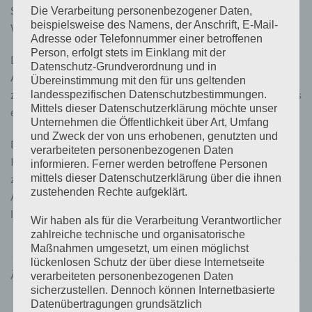
Spannung, Frequenz und eine qualitativ-hochwertige Sinus-
Die Verarbeitung personenbezogener Daten,
beispielsweise des Namens, der Anschrift, E-Mail-
Welle.
Adresse oder Telefonnummer einer betroffenen
Person, erfolgt stets im Einklang mit der
Die Installation gestaltet sich noch einfacher denn je: Die
Datenschutz-Grundverordnung und in
Anschlüsse sind für den Installateur noch einfacher
Übereinstimmung mit den für uns geltenden
zugänglich, wodurch man ein noch professionelleres Ergebnis
landesspezifischen Datenschutzbestimmungen.
Mittels dieser Datenschutzerklärung möchte unser
erhält.
Unternehmen die Öffentlichkeit über Art, Umfang
und Zweck der von uns erhobenen, genutzten und
Durch die eingebaute Bluetooth Funktion ist das Einrichten
verarbeiteten personenbezogenen Daten
Ihres Hochleistungs-Wechselrichters noch einfacher als
informieren. Ferner werden betroffene Personen
zuvor. Alarme, Alarm-Relais‘, Spannungsabschaltwerte, die
mittels dieser Datenschutzerklärung über die ihnen
zustehenden Rechte aufgeklärt.
Ausgangsspannung, Frequenz, Eco-Modus, etc. – das alles
lässt sich über die VictronConnect-App einstellen.
Wir haben als für die Verarbeitung Verantwortlicher
zahlreiche technische und organisatorische
Maßnahmen umgesetzt, um einen möglichst
lückenlosen Schutz der über diese Internetseite
ÄHNLICHE PRODUKTE
verarbeiteten personenbezogenen Daten
sicherzustellen. Dennoch können Internetbasierte
Datenübertragungen grundsätzlich