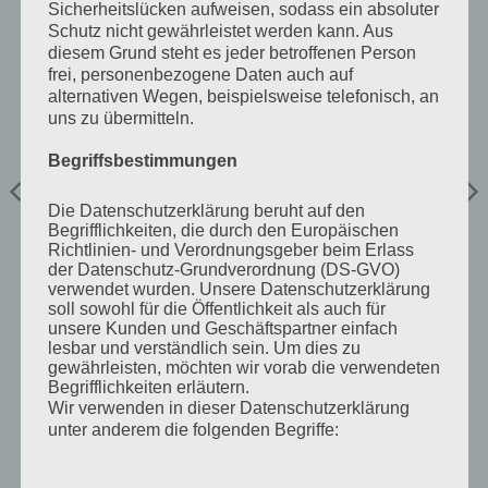
Sicherheitslücken aufweisen, sodass ein absoluter
Schutz nicht gewährleistet werden kann. Aus
diesem Grund steht es jeder betroffenen Person
frei, personenbezogene Daten auch auf
alternativen Wegen, beispielsweise telefonisch, an
uns zu übermitteln.
Begriffsbestimmungen
INVERTER 48V 230V SMART
INVERTER 48V 230V SMART
Phoenix Inverter 48/1600
Inverter RS 48/6000 230V
Die Datenschutzerklärung beruht auf den
230V Smart
Smart
Begrifflichkeiten, die durch den Europäischen
€
516,99
€
1.233,00
Richtlinien- und Verordnungsgeber beim Erlass
inkl 20% Mwst
inkl 20% Mwst
5-9 Werktage
5-9 Werktage
der Datenschutz-Grundverordnung (DS-GVO)
verwendet wurden. Unsere Datenschutzerklärung
IN DEN WARENKORB
IN DEN WARENKORB
soll sowohl für die Öffentlichkeit als auch für
unsere Kunden und Geschäftspartner einfach
lesbar und verständlich sein. Um dies zu
gewährleisten, möchten wir vorab die verwendeten
Begrifflichkeiten erläutern.
Wir verwenden in dieser Datenschutzerklärung
unter anderem die folgenden Begriffe: