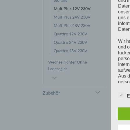
Storage
und i
Daten
MultiPlus 12V 230V
unser
MultiPlus 24V 230V
uns e
infor
MultiPlus 48V 230V
Daten
Quattro 12V 230V
Wir h
Quattro 24V 230V
und o
Quattro 48V 230V
lücke
perso
MULTIPLUS 12V 230V
MULTIPLUS 12V 230V
Wechselrichter Ohne
MultiPlus 12/800/35-16
MultiPlus 12/500/20-16
Inter
Laderegler
230V VE.Bus
230V VE.Bus
aufwe
Aus d
€
424,99
€
330,00
inkl 20% Mwst
inkl 20% Mwst
perso
5-9 Werktage
5-9 Werktage
telef
Zubehör
E
IN DEN WARENKORB
IN DEN WARENKORB
Begr
Die D
Europ
Daten
Daten