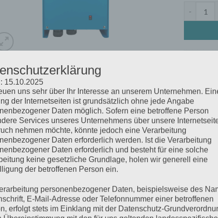
MultiPlus
Artikelnum
enschutzerklärung
Kategorie:
M
: 15.10.2025
reuen uns sehr über Ihr Interesse an unserem Unternehmen. Ein
ng der Internetseiten ist grundsätzlich ohne jede Angabe
nenbezogener Daten möglich. Sofern eine betroffene Person
SCHREIBUNG
ZUSÄTZLICHE INFORMATIONEN
dere Services unseres Unternehmens über unsere Internetseite
uch nehmen möchte, könnte jedoch eine Verarbeitung
 neue MultiPlus soll die vorherige MultiPlus Compact Reihe ablösen
nenbezogener Daten erforderlich werden. Ist die Verarbeitung
hselrichter mit reiner Sinuswelle, ein fortschrittlicher Batteriela
nenbezogener Daten erforderlich und besteht für eine solche
 ein Hochgeschwindigkeits-Wechselspannungs-Transferschalter 
beitung keine gesetzliche Grundlage, holen wir generell eine
lligung der betroffenen Person ein.
erarbeitung personenbezogener Daten, beispielsweise des Na
nschrift, E-Mail-Adresse oder Telefonnummer einer betroffenen
HNLICHE PRODUKTE
n, erfolgt stets im Einklang mit der Datenschutz-Grundverordnu