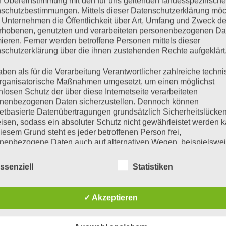
n Übereinstimmung mit den für uns geltenden landesspezifisch
schutzbestimmungen. Mittels dieser Datenschutzerklärung mö
 Unternehmen die Öffentlichkeit über Art, Umfang und Zweck de
rhobenen, genutzten und verarbeiteten personenbezogenen Da
mieren. Ferner werden betroffene Personen mittels dieser
schutzerklärung über die ihnen zustehenden Rechte aufgeklärt
aben als für die Verarbeitung Verantwortlicher zahlreiche techn
rganisatorische Maßnahmen umgesetzt, um einen möglichst
nlosen Schutz der über diese Internetseite verarbeiteten
nenbezogenen Daten sicherzustellen. Dennoch können
MULTIPLUS 12V 230V
MULTIPLUS 12V 230V
MULTIP
MultiPlus Compact
MultiPlus Compact
EasyPl
netbasierte Datenübertragungen grundsätzlich Sicherheitslücke
12/2000/80-30 230V
12/800/35-16 230V
12/1600
isen, sodass ein absoluter Schutz nicht gewährleistet werden k
VE.Bus
VE.Bus
V
iesem Grund steht es jeder betroffenen Person frei,
€
1.136,00
€
530,00
€
871,0
inkl 20% Mwst
inkl 20% Mwst
nenbezogene Daten auch auf alternativen Wegen, beispielswe
5-9 Werktage
5-9 Werktage
5-9
onisch, an uns zu übermitteln.
ssenziell
Statistiken
IN DEN WARENKORB
IN DEN WARENKORB
IN DEN
iffsbestimmungen
atenschutzerklärung beruht auf den Begrifflichkeiten, die durch
✓ Akzeptieren
äischen Richtlinien- und Verordnungsgeber beim Erlass der
schutz-Grundverordnung (DS-GVO) verwendet wurden. Unser
schutzerklärung soll sowohl für die Öffentlichkeit als auch für u