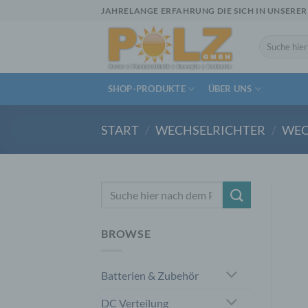
Zum
JAHRELANGE ERFAHRUNG DIE SICH IN UNSERER
Inhalt
springen
Suchen
nach:
SHOP-PRODUKTE
ÜBER UNS
START
/
WECHSELRICHTER
/
WEC
Suchen
nach:
BROWSE
Batterien & Zubehör
DC Verteilung