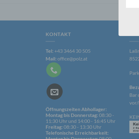
Kunde
dies 
Begrif
Wir v
folge
KONTAKT
AN
Tel:
+43 3464 30 505
Laßn
a) p
Mail:
office@polz.at
8522
Perso
Park
ident
„betro
Perso
Beza
Zuord
Bar 
Stand
beson
vor/
genet
Öffnungszeiten Abhollager:
Identi
Montag bis Donnerstag:
08:30 -
KEI
11:30 Uhr und 14:00 - 16:45 Uhr
Freitag:
08:30 - 13:30 Uhr
Telefonische Erreichbarkeit:
b) b
Montag bis Donnerstag:
08:00 -