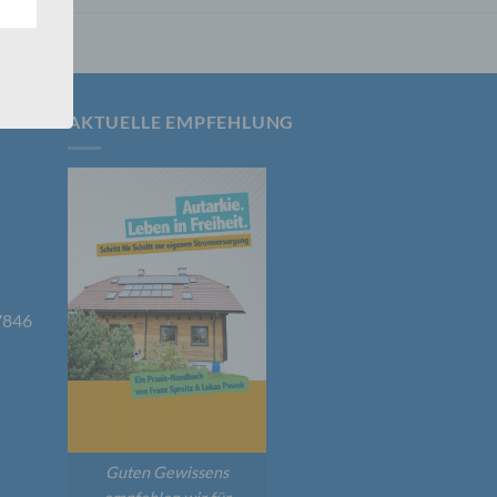
 Um
AKTUELLE EMPFEHLUNG
7846
er, zu
en
en,
Guten Gewissens