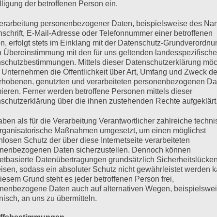
lligung der betroffenen Person ein.
erarbeitung personenbezogener Daten, beispielsweise des Na
SCHREIBUNG
ZUSÄTZLICHE INFORMATIONEN
nschrift, E-Mail-Adresse oder Telefonnummer einer betroffenen
n, erfolgt stets im Einklang mit der Datenschutz-Grundverordnu
n Übereinstimmung mit den für uns geltenden landesspezifisch
 der Name schon verrät ist der MultiPlus eine Kombination aus W
schutzbestimmungen. Mittels dieser Datenschutzerklärung mö
gante Lösung bietet zahlreiche Funktionen wie die eines echten S
 Unternehmen die Öffentlichkeit über Art, Umfang und Zweck de
ktion, eine Hybrid PowerAssist-Technologie sowie mehrere Mögli
rhobenen, genutzten und verarbeiteten personenbezogenen Da
mieren. Ferner werden betroffene Personen mittels dieser
schutzerklärung über die ihnen zustehenden Rechte aufgeklärt
aben als für die Verarbeitung Verantwortlicher zahlreiche techn
HNLICHE PRODUKTE
rganisatorische Maßnahmen umgesetzt, um einen möglichst
nlosen Schutz der über diese Internetseite verarbeiteten
nenbezogenen Daten sicherzustellen. Dennoch können
netbasierte Datenübertragungen grundsätzlich Sicherheitslücke
isen, sodass ein absoluter Schutz nicht gewährleistet werden k
iesem Grund steht es jeder betroffenen Person frei,
nenbezogene Daten auch auf alternativen Wegen, beispielswe
onisch, an uns zu übermitteln.