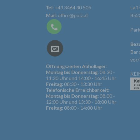
genet
Identi
Tel:
+43 3464 30 505
Laßn
Mail:
office@polz.at
8522
Park
b) b
Beza
Betrof
Perso
Bar 
Veran
vor/
Öffnungszeiten Abhollager:
Montag bis Donnerstag:
08:30 -
KEI
11:30 Uhr und 14:00 - 16:45 Uhr
c) V
Freitag:
08:30 - 13:30 Uhr
Telefonische Erreichbarkeit:
Verar
Montag bis Donnerstag:
08:00 -
ausge
12:00 Uhr und 13:30 - 18:00 Uhr
mit p
Freitag:
08:00 - 14:00 Uhr
Organ
Verän
Offen
Berei
Lösch