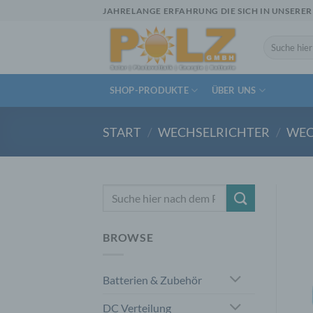
Zum
JAHRELANGE ERFAHRUNG DIE SICH IN UNSERER
Inhalt
springen
Suchen
nach:
SHOP-PRODUKTE
ÜBER UNS
START
/
WECHSELRICHTER
/
WEC
Suchen
nach:
BROWSE
Batterien & Zubehör
DC Verteilung