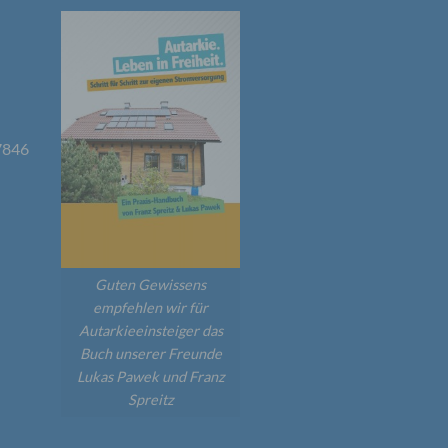
e
7846
ng
Guten Gewissens
empfehlen wir für
hang
Autarkieeinsteiger das
Buch unserer Freunde
Lukas Pawek und Franz
der
Spreitz
g, das