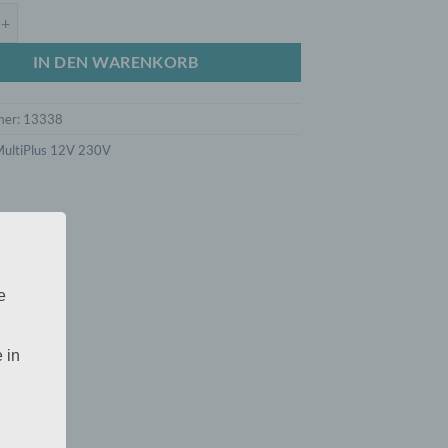
12/1600/70-16 230V VE.Bus Menge
IN DEN WARENKORB
mer:
13338
ultiPlus 12V 230V
e
 in