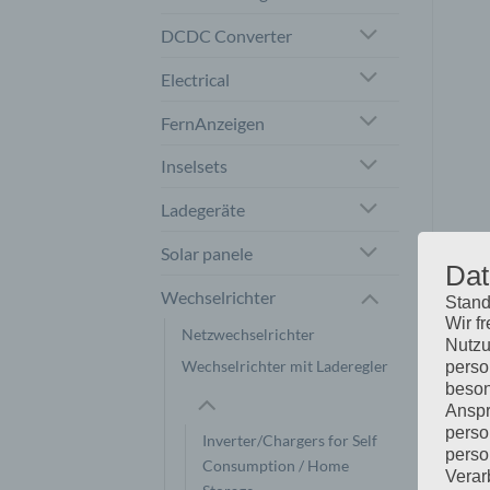
DCDC Converter
Electrical
FernAnzeigen
Inselsets
Ladegeräte
Solar panele
Dat
Wechselrichter
Stand
Wir f
Netzwechselrichter
Nutzu
Wechselrichter mit Laderegler
perso
beson
Anspr
perso
Inverter/Chargers for Self
perso
Consumption / Home
Verar