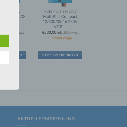
LUS 12V 230V
MULTIPLUS 12V 230V
 den
s 12/3000/120-
MultiPlus Compact
0V VE.Bus
12/800/35-16 230V
e
VE.Bus
nsere
0
€
530,00
inkl 20% Mwst
inkl 20% Mwst
 Um
 Werktage
5-9 Werktage
 WARENKORB
IN DEN WARENKORB
er, zu
en
AKTUELLE EMPFEHLUNG
en,