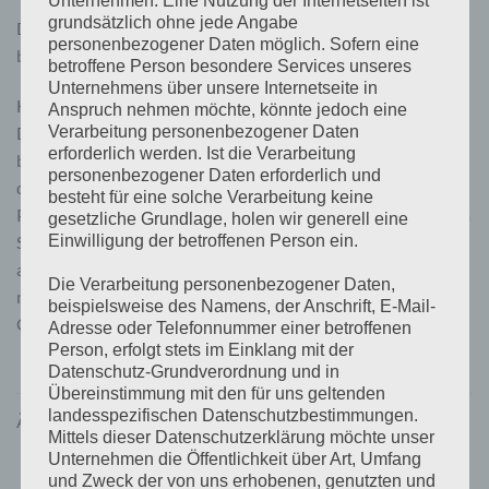
Unternehmen. Eine Nutzung der Internetseiten ist
grundsätzlich ohne jede Angabe
Das Dreieck kann ohne weitere Vorarbeiten auf dem Dach
personenbezogener Daten möglich. Sofern eine
befestigt werden.
betroffene Person besondere Services unseres
Unternehmens über unsere Internetseite in
Hinweis
Anspruch nehmen möchte, könnte jedoch eine
Verarbeitung personenbezogener Daten
Da bei jedem Dach individuelle Besonderheiten zu
erforderlich werden. Ist die Verarbeitung
berücksichtigen sind, ist im Vorfeld eine fachkundige Klärung
personenbezogener Daten erforderlich und
durchzuführen. Die Befestigung einer aufgeständerten
besteht für eine solche Verarbeitung keine
Photovoltaikanlage muss projektbezogen entsprechend dem
gesetzliche Grundlage, holen wir generell eine
Einwilligung der betroffenen Person ein.
Standort, der Dachkonstruktion und Gebäudestatik
ausgewählt und statisch berechnet werden. Bei jeder Anlage
Die Verarbeitung personenbezogener Daten,
muss vorab von einem Statiker die Resttragfähigkeit des
beispielsweise des Namens, der Anschrift, E-Mail-
Gebäudes beurteilt werden.
Adresse oder Telefonnummer einer betroffenen
Person, erfolgt stets im Einklang mit der
Datenschutz-Grundverordnung und in
Übereinstimmung mit den für uns geltenden
landesspezifischen Datenschutzbestimmungen.
ÄHNLICHE PRODUKTE
Mittels dieser Datenschutzerklärung möchte unser
Unternehmen die Öffentlichkeit über Art, Umfang
und Zweck der von uns erhobenen, genutzten und