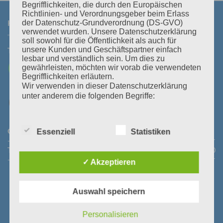
Begrifflichkeiten, die durch den Europäischen
Richtlinien- und Verordnungsgeber beim Erlass
KONTAKT
der Datenschutz-Grundverordnung (DS-GVO)
verwendet wurden. Unsere Datenschutzerklärung
soll sowohl für die Öffentlichkeit als auch für
Tel:
+43 3464 30 505
Mail:
office@polz.at
unsere Kunden und Geschäftspartner einfach
lesbar und verständlich sein. Um dies zu
gewährleisten, möchten wir vorab die verwendeten
Begrifflichkeiten erläutern.
Wir verwenden in dieser Datenschutzerklärung
unter anderem die folgenden Begriffe:
Öffnungszeiten Abhollager:
Montag bis Donnerstag:
08:30
Essenziell
Statistiken
a) personenbezogene Daten
- 11:30 Uhr und 14:00 - 16:45 Uhr
Freitag:
08:30 - 13:30 Uhr
Telefonische Erreichbarkeit:
Montag bis Donnerstag:
08:00
- 12:00 Uhr und 13:30 - 18:00 Uhr
Freitag:
08:00 - 14:00 Uhr
Personenbezogene Daten sind alle Informationen,
✓ Akzeptieren
die sich auf eine identifizierte oder identifizierbare
natürliche Person (im Folgenden „betroffene
Person") beziehen. Als identifizierbar wird eine
Auswahl speichern
natürliche Person angesehen, die direkt oder
indirekt, insbesondere mittels Zuordnung zu einer
Personalisieren
Kennung wie einem Namen, zu einer