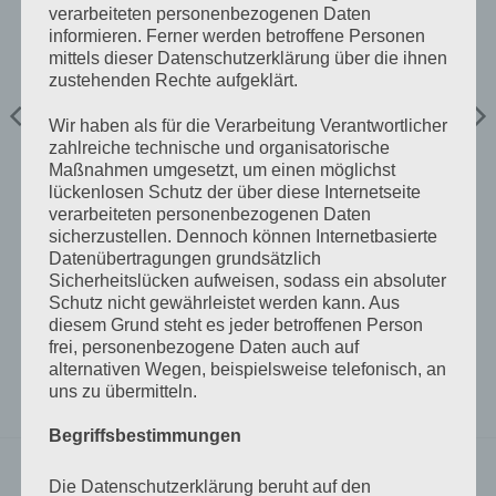
verarbeiteten personenbezogenen Daten
informieren. Ferner werden betroffene Personen
mittels dieser Datenschutzerklärung über die ihnen
zustehenden Rechte aufgeklärt.
Wir haben als für die Verarbeitung Verantwortlicher
zahlreiche technische und organisatorische
Maßnahmen umgesetzt, um einen möglichst
MONTAGEMATERIAL HAUS
MONTAGEMATERIAL HAUS
lückenlosen Schutz der über diese Internetseite
1 Stück Bohrschraube 5,5 x
Potentialausgleichklemme
verarbeiteten personenbezogenen Daten
25mm Edelstahl A2 selbst
sicherzustellen. Dennoch können Internetbasierte
€
5,00
€
0,30
inkl 20% Mwst
inkl 20% Mwst
Datenübertragungen grundsätzlich
Lagernd im Polz Lager
Lagernd im Polz Lager
Sicherheitslücken aufweisen, sodass ein absoluter
Schutz nicht gewährleistet werden kann. Aus
IN DEN WARENKORB
IN DEN WARENKORB
diesem Grund steht es jeder betroffenen Person
frei, personenbezogene Daten auch auf
alternativen Wegen, beispielsweise telefonisch, an
uns zu übermitteln.
Begriffsbestimmungen
Die Datenschutzerklärung beruht auf den