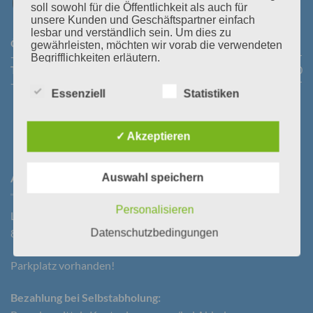
soll sowohl für die Öffentlichkeit als auch für
unsere Kunden und Geschäftspartner einfach
lesbar und verständlich sein. Um dies zu
Öffnungszeiten Abhollager:
Montag bis Donnerstag:
08:30
gewährleisten, möchten wir vorab die verwendeten
- 11:30 Uhr und 14:00 - 16:45 Uhr
Freitag:
08:30 - 13:30 Uhr
Begrifflichkeiten erläutern.
Telefonische Erreichbarkeit:
Montag bis Donnerstag:
08:00
Wir verwenden in dieser Datenschutzerklärung
- 12:00 Uhr und 13:30 - 18:00 Uhr
Freitag:
08:00 - 14:00 Uhr
unter anderem die folgenden Begriffe:
Essenziell
Statistiken
✓ Akzeptieren
a) personenbezogene Daten
ANFAHRT
Auswahl speichern
Personenbezogene Daten sind alle Informationen,
die sich auf eine identifizierte oder identifizierbare
natürliche Person (im Folgenden „betroffene
Personalisieren
Person") beziehen. Als identifizierbar wird eine
Laßnitzstraße 19
natürliche Person angesehen, die direkt oder
Datenschutzbedingungen
8522 Groß St. Florian
indirekt, insbesondere mittels Zuordnung zu einer
Kennung wie einem Namen, zu einer
Parkplatz vorhanden!
Kennnummer, zu Standortdaten, zu einer Online-
Kennung oder zu einem oder mehreren
besonderen Merkmalen, die Ausdruck der
Bezahlung bei Selbstabholung:
physischen, physiologischen, genetischen,