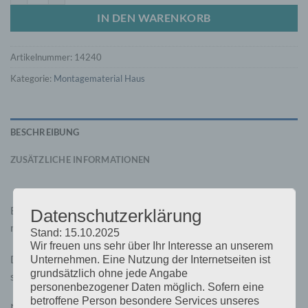
IN DEN WARENKORB
Artikelnummer:
14240
Kategorie:
Montagematerial Haus
BESCHREIBUNG
ZUSÄTZLICHE INFORMATIONEN
Bohrschraube 5,5 x 25 mm mit ein 8 mm Sechskantkopf mit
BUND Edelstahl mit einer ca. 14 mm großen Dichtscheibe
Datenschutzerklärung
mit Gummi (EPDM).
Stand: 15.10.2025
Wir freuen uns sehr über Ihr Interesse an unserem
Diese Bohrschrauben sind zur Befestigung von Profilblechen
Unternehmen. Eine Nutzung der Internetseiten ist
grundsätzlich ohne jede Angabe
sowie vonTrapezdachaken und Aluprofilen auf Blechen.
personenbezogener Daten möglich. Sofern eine
betroffene Person besondere Services unseres
Nach der Montage vulkanisiert sich der Gummi der