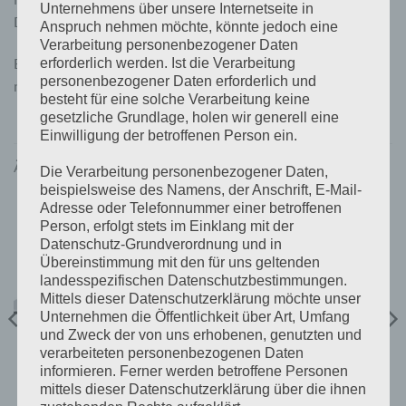
Unternehmens über unsere Internetseite in
Dichtscheibe an das Blech.
Anspruch nehmen möchte, könnte jedoch eine
Verarbeitung personenbezogener Daten
Es ist ein sehr einfaches Arbeiten mit diesen Schrauben, weil
erforderlich werden. Ist die Verarbeitung
personenbezogener Daten erforderlich und
man nicht extra vorbohren muss.
besteht für eine solche Verarbeitung keine
gesetzliche Grundlage, holen wir generell eine
Einwilligung der betroffenen Person ein.
ÄHNLICHE PRODUKTE
Die Verarbeitung personenbezogener Daten,
beispielsweise des Namens, der Anschrift, E-Mail-
Adresse oder Telefonnummer einer betroffenen
Person, erfolgt stets im Einklang mit der
Datenschutz-Grundverordnung und in
Übereinstimmung mit den für uns geltenden
landesspezifischen Datenschutzbestimmungen.
Mittels dieser Datenschutzerklärung möchte unser
Unternehmen die Öffentlichkeit über Art, Umfang
und Zweck der von uns erhobenen, genutzten und
verarbeiteten personenbezogenen Daten
informieren. Ferner werden betroffene Personen
MONTAGEMATERIAL HAUS
MONTAGEMATERIAL HAUS
Montagesatz 2 Module
mittels dieser Datenschutzerklärung über die ihnen
AK TRapetz 375
Silber