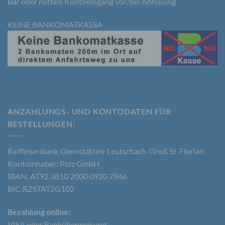
Bar oder mittels Kontoeingang vor/bei Abholung
psychischen, wirtschaftlichen, kulturellen oder
sozialen Identität dieser natürlichen Person sind,
identifiziert werden kann.
KEINE BANKOMATKASSA
b) betroffene Person
Betroffene Person ist jede identifizierte oder
identifizierbare natürliche Person, deren
personenbezogene Daten von dem für die
Verarbeitung Verantwortlichen verarbeitet werden.
ANZAHLUNGS- UND KONTODATEN FÜR
BESTELLUNGEN​:
c) Verarbeitung
Raiffeisenbank Gleinstätten-Leutschach-Groß St. Florian
Kontoinhaber: Polz GmbH
Verarbeitung ist jeder mit oder ohne Hilfe
IBAN: AT92 3810 2000 0920 7846
automatisierter Verfahren ausgeführte Vorgang
oder jede solche Vorgangsreihe im
BIC:RZSTAT2G102
Zusammenhang mit personenbezogenen Daten
wie das Erheben, das Erfassen, die Organisation,
Bezahlung online:
das Ordnen, die Speicherung, die Anpassung oder
Veränderung, das Auslesen, das Abfragen, die
VISA oder Banküberweisung