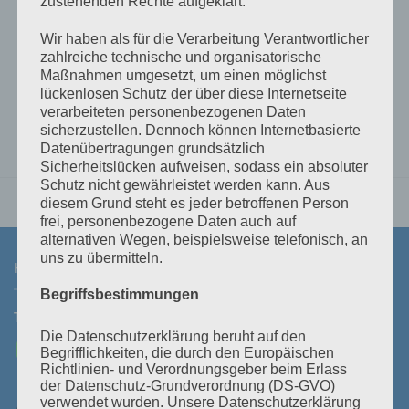
zustehenden Rechte aufgeklärt.
€
7,90
€
50,60
inkl 20% Mwst
inkl 20% Mwst
Lagernd im Polz Lager
Aktuell nicht lieferbar
Wir haben als für die Verarbeitung Verantwortlicher
zahlreiche technische und organisatorische
IN DEN WARENKORB
WEITERLESEN
Maßnahmen umgesetzt, um einen möglichst
lückenlosen Schutz der über diese Internetseite
verarbeiteten personenbezogenen Daten
sicherzustellen. Dennoch können Internetbasierte
Datenübertragungen grundsätzlich
Sicherheitslücken aufweisen, sodass ein absoluter
Schutz nicht gewährleistet werden kann. Aus
diesem Grund steht es jeder betroffenen Person
frei, personenbezogene Daten auch auf
alternativen Wegen, beispielsweise telefonisch, an
uns zu übermitteln.
KONTAKT
Begriffsbestimmungen
Tel:
+43 3464 30 505
Mail:
office@polz.at
Die Datenschutzerklärung beruht auf den
Begrifflichkeiten, die durch den Europäischen
Richtlinien- und Verordnungsgeber beim Erlass
der Datenschutz-Grundverordnung (DS-GVO)
verwendet wurden. Unsere Datenschutzerklärung