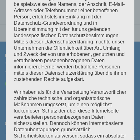
beispielsweise des Namens, der Anschrift, E-Mail-
Adresse oder Telefonnummer einer betroffenen
Person, erfolgt stets im Einklang mit der
Datenschutz-Grundverordnung und in
Übereinstimmung mit den für uns geltenden
landesspezifischen Datenschutzbestimmungen.
Mittels dieser Datenschutzerklärung möchte unser
Unternehmen die Öffentlichkeit über Art, Umfang
und Zweck der von uns erhobenen, genutzten und
KONTAKT
verarbeiteten personenbezogenen Daten
informieren. Ferner werden betroffene Personen
Tel:
+43 3464 30 505
Mail:
office@polz.at
mittels dieser Datenschutzerklärung über die ihnen
zustehenden Rechte aufgeklärt.
Wir haben als für die Verarbeitung Verantwortlicher
zahlreiche technische und organisatorische
Maßnahmen umgesetzt, um einen möglichst
lückenlosen Schutz der über diese Internetseite
verarbeiteten personenbezogenen Daten
Öffnungszeiten Abhollager:
Montag bis Donnerstag:
08:30
sicherzustellen. Dennoch können Internetbasierte
- 11:30 Uhr und 14:00 - 16:45 Uhr
Freitag:
08:30 - 13:30 Uhr
Datenübertragungen grundsätzlich
Telefonische Erreichbarkeit:
Montag bis Donnerstag:
08:00
Sicherheitslücken aufweisen, sodass ein absoluter