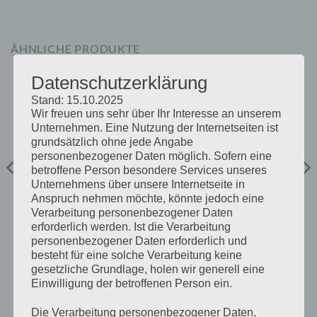
ÄHNLICHE PRODUKTE
Datenschutzerklärung
Stand: 15.10.2025
Wir freuen uns sehr über Ihr Interesse an unserem
Unternehmen. Eine Nutzung der Internetseiten ist
grundsätzlich ohne jede Angabe
personenbezogener Daten möglich. Sofern eine
betroffene Person besondere Services unseres
Unternehmens über unsere Internetseite in
Anspruch nehmen möchte, könnte jedoch eine
RINGKABELSCHUHE
RINGKABELSCHUHE
Verarbeitung personenbezogener Daten
Ringkabelschuh M6 DIN
Ringkabelschuh M6 6mm²
erforderlich werden. Ist die Verarbeitung
16mm²
personenbezogener Daten erforderlich und
€
1,00
€
0,50
inkl 20% Mwst
inkl 20% Mwst
besteht für eine solche Verarbeitung keine
Lagernd im Polz Lager
Lagernd im Polz Lager
gesetzliche Grundlage, holen wir generell eine
Einwilligung der betroffenen Person ein.
IN DEN WARENKORB
IN DEN WARENKORB
Die Verarbeitung personenbezogener Daten,