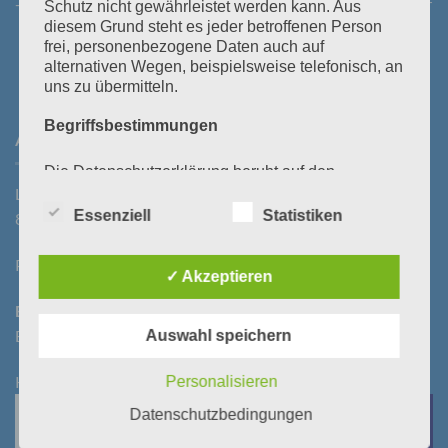
- 12:00 Uhr und 13:30 - 18:00 Uhr
Freitag:
08:00 - 14:00 Uhr
Schutz nicht gewährleistet werden kann. Aus
diesem Grund steht es jeder betroffenen Person
frei, personenbezogene Daten auch auf
alternativen Wegen, beispielsweise telefonisch, an
uns zu übermitteln.
Begriffsbestimmungen
ANFAHRT
Die Datenschutzerklärung beruht auf den
Begrifflichkeiten, die durch den Europäischen
Laßnitzstraße 19
Richtlinien- und Verordnungsgeber beim Erlass
Essenziell
Statistiken
8522 Groß St. Florian
der Datenschutz-Grundverordnung (DS-GVO)
verwendet wurden. Unsere Datenschutzerklärung
soll sowohl für die Öffentlichkeit als auch für
Parkplatz vorhanden!
✓ Akzeptieren
unsere Kunden und Geschäftspartner einfach
lesbar und verständlich sein. Um dies zu
Bezahlung bei Selbstabholung:
gewährleisten, möchten wir vorab die verwendeten
Begrifflichkeiten erläutern.
Bar oder mittels Kontoeingang vor/bei Abholung
Auswahl speichern
Wir verwenden in dieser Datenschutzerklärung
unter anderem die folgenden Begriffe:
KEINE BANKOMATKASSA
Personalisieren
Datenschutzbedingungen