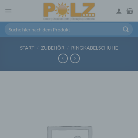
Zum
Inhalt
springen
Suchen
nach:
START
/
ZUBEHÖR
/
RINGKABELSCHUHE