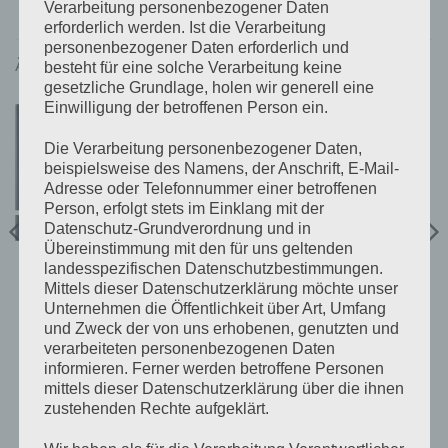
Verarbeitung personenbezogener Daten
erforderlich werden. Ist die Verarbeitung
personenbezogener Daten erforderlich und
ÄHNLICHE PRODUKTE
besteht für eine solche Verarbeitung keine
gesetzliche Grundlage, holen wir generell eine
Einwilligung der betroffenen Person ein.
Die Verarbeitung personenbezogener Daten,
beispielsweise des Namens, der Anschrift, E-Mail-
Adresse oder Telefonnummer einer betroffenen
Person, erfolgt stets im Einklang mit der
Datenschutz-Grundverordnung und in
Übereinstimmung mit den für uns geltenden
landesspezifischen Datenschutzbestimmungen.
Mittels dieser Datenschutzerklärung möchte unser
PHOENIX SMART IP43
PHOENIX SMART IP43
Unternehmen die Öffentlichkeit über Art, Umfang
Smart IP43 Charger 24/25(3)
Smart IP43 Charger
120-240V
12/50(1+1) 120-240V
und Zweck der von uns erhobenen, genutzten und
€
458,00
€
504,99
inkl 20% Mwst
inkl 20% Mwst
verarbeiteten personenbezogenen Daten
5-9 Werktage
5-9 Werktage
informieren. Ferner werden betroffene Personen
mittels dieser Datenschutzerklärung über die ihnen
IN DEN WARENKORB
IN DEN WARENKORB
zustehenden Rechte aufgeklärt.