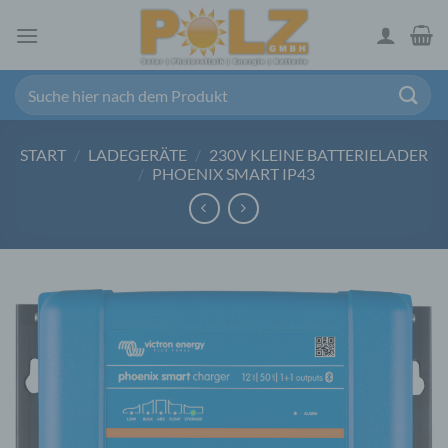
Zum
Inhalt
springen
Suchen
nach:
START
/
LADEGERÄTE
/
230V KLEINE BATTERIELADER
/
PHOENIX SMART IP43