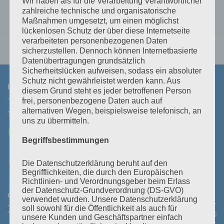
Wir haben als für die Verarbeitung Verantwortlicher
zahlreiche technische und organisatorische
Maßnahmen umgesetzt, um einen möglichst
lückenlosen Schutz der über diese Internetseite
verarbeiteten personenbezogenen Daten
sicherzustellen. Dennoch können Internetbasierte
Datenübertragungen grundsätzlich
Sicherheitslücken aufweisen, sodass ein absoluter
Schutz nicht gewährleistet werden kann. Aus
KONTAKT
diesem Grund steht es jeder betroffenen Person
frei, personenbezogene Daten auch auf
alternativen Wegen, beispielsweise telefonisch, an
Tel:
+43 3464 30 505
Mail:
office@polz.at
uns zu übermitteln.
Begriffsbestimmungen
Die Datenschutzerklärung beruht auf den
Begrifflichkeiten, die durch den Europäischen
Richtlinien- und Verordnungsgeber beim Erlass
der Datenschutz-Grundverordnung (DS-GVO)
Öffnungszeiten Abhollager:
Montag bis Donnerstag:
08:30
verwendet wurden. Unsere Datenschutzerklärung
- 11:30 Uhr und 14:00 - 16:45 Uhr
Freitag:
08:30 - 13:30 Uhr
soll sowohl für die Öffentlichkeit als auch für
Telefonische Erreichbarkeit:
Montag bis Donnerstag:
08:00
unsere Kunden und Geschäftspartner einfach
- 12:00 Uhr und 13:30 - 18:00 Uhr
Freitag:
08:00 - 14:00 Uhr