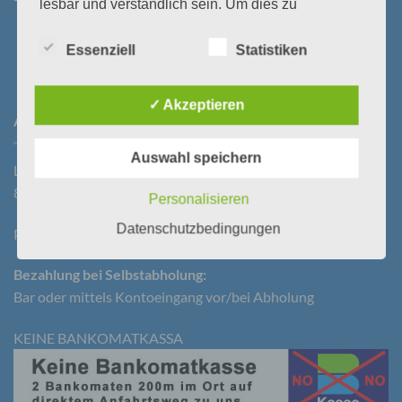
lesbar und verständlich sein. Um dies zu
gewährleisten, möchten wir vorab die verwendeten
Begrifflichkeiten erläutern.
Essenziell
Statistiken
Wir verwenden in dieser Datenschutzerklärung
unter anderem die folgenden Begriffe:
✓ Akzeptieren
ANFAHRT
a) personenbezogene Daten
Auswahl speichern
Laßnitzstraße 19
Personenbezogene Daten sind alle Informationen,
8522 Groß St. Florian
Personalisieren
die sich auf eine identifizierte oder identifizierbare
natürliche Person (im Folgenden „betroffene
Datenschutzbedingungen
Parkplatz vorhanden!
Person") beziehen. Als identifizierbar wird eine
natürliche Person angesehen, die direkt oder
indirekt, insbesondere mittels Zuordnung zu einer
Bezahlung bei Selbstabholung:
Kennung wie einem Namen, zu einer
Bar oder mittels Kontoeingang vor/bei Abholung
Kennnummer, zu Standortdaten, zu einer Online-
Kennung oder zu einem oder mehreren
besonderen Merkmalen, die Ausdruck der
KEINE BANKOMATKASSA
physischen, physiologischen, genetischen,
psychischen, wirtschaftlichen, kulturellen oder
sozialen Identität dieser natürlichen Person sind,
identifiziert werden kann.