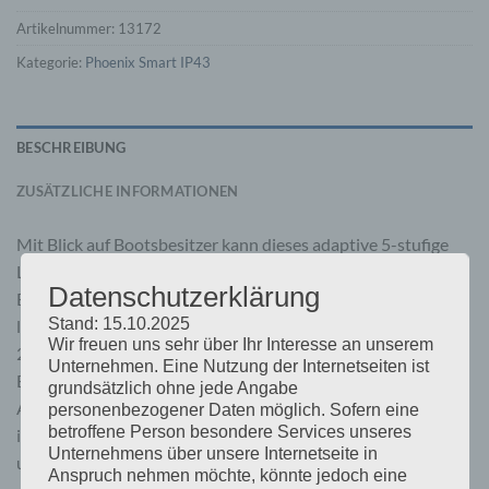
Artikelnummer:
13172
Kategorie:
Phoenix Smart IP43
BESCHREIBUNG
ZUSÄTZLICHE INFORMATIONEN
Mit Blick auf Bootsbesitzer kann dieses adaptive 5-stufige
Ladegerät entweder 30A oder 50A Ladung für jede der drei
Datenschutzerklärung
Batteriebänke bereitstellen. Oder das Phoenix 1+1 Modell
Stand: 15.10.2025
liefert 3A an die Starterbatterie, der Rest an die Hausbank.
Wir freuen uns sehr über Ihr Interesse an unserem
24V-Modelle sind mit 16A/25A Ladung erhältlich.
Unternehmen. Eine Nutzung der Internetseiten ist
Bluetooth-fähig, können Sie das Ladegerät überwachen und
grundsätzlich ohne jede Angabe
Alarme direkt von Ihrem Handy aus einstellen. Adaptive,
personenbezogener Daten möglich. Sofern eine
betroffene Person besondere Services unseres
intelligente, dynamische Ladefunktionen – siehe Datenblatt
Unternehmens über unsere Internetseite in
unten.
Anspruch nehmen möchte, könnte jedoch eine