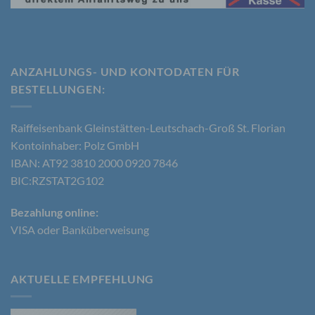
b) betroffene Person
ANZAHLUNGS- UND KONTODATEN FÜR
Betroffene Person ist jede identifizierte oder
BESTELLUNGEN​:
identifizierbare natürliche Person, deren
personenbezogene Daten von dem für die
Verarbeitung Verantwortlichen verarbeitet werden.
Raiffeisenbank Gleinstätten-Leutschach-Groß St. Florian
Kontoinhaber: Polz GmbH
IBAN: AT92 3810 2000 0920 7846
c) Verarbeitung
BIC:RZSTAT2G102
Verarbeitung ist jeder mit oder ohne Hilfe
Bezahlung online:
automatisierter Verfahren ausgeführte Vorgang
VISA oder Banküberweisung
oder jede solche Vorgangsreihe im
Zusammenhang mit personenbezogenen Daten
wie das Erheben, das Erfassen, die Organisation,
das Ordnen, die Speicherung, die Anpassung oder
AKTUELLE EMPFEHLUNG
Veränderung, das Auslesen, das Abfragen, die
Verwendung, die Offenlegung durch Übermittlung,
Verbreitung oder eine andere Form der