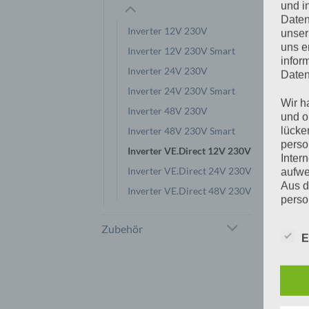
und i
Daten
Inverter 12V 230V
unser
uns e
Inverter 12V 230V Smart
infor
Inverter 24V 230V
Daten
Inverter 24V 230V Smart
Wir h
Inverter 48V 230V
und o
lücke
Inverter 48V 230V Smart
perso
Inverter VE.Direct 12V 230V
P
Inter
Inverter VE.Direct 24V 230V
aufwe
Aus d
Inverter VE.Direct 48V 230V
perso
telef
Zubehör
E
Begr
Die D
Europ
Daten