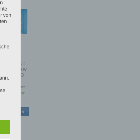
en
chte
r von
ten
.
ische
INVERTER VE.DIRECT 12V 230V
 12/1200 230V
n
ect SCHUKO
ann.
0
inkl 20% Mwst
ise
uf Lager kann
llt werden
 WARENKORB
 den
e