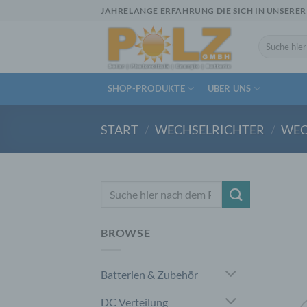
Zum
JAHRELANGE ERFAHRUNG DIE SICH IN UNSERER
Inhalt
springen
Suchen
nach:
SHOP-PRODUKTE
ÜBER UNS
START
/
WECHSELRICHTER
/
WEC
Suchen
nach:
BROWSE
Batterien & Zubehör
DC Verteilung