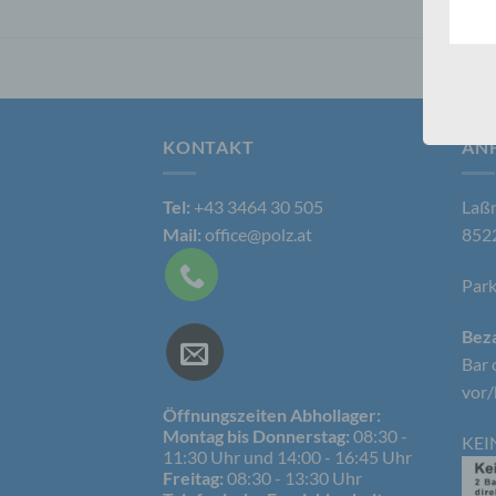
Daten
Kunde
dies 
Begrif
Wir v
folge
KONTAKT
AN
a) p
Tel:
+43 3464 30 505
Laßn
Mail:
office@polz.at
8522
Perso
ident
Park
„betro
Perso
Zuord
Beza
Stand
Bar 
beson
genet
vor/
Identi
Öffnungszeiten Abhollager:
Montag bis Donnerstag:
08:30 -
KEI
11:30 Uhr und 14:00 - 16:45 Uhr
Freitag:
08:30 - 13:30 Uhr
b) b