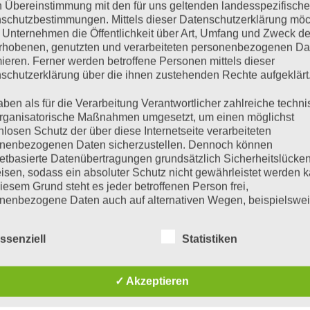
n Übereinstimmung mit den für uns geltenden landesspezifisch
schutzbestimmungen. Mittels dieser Datenschutzerklärung mö
 Unternehmen die Öffentlichkeit über Art, Umfang und Zweck de
rhobenen, genutzten und verarbeiteten personenbezogenen Da
mieren. Ferner werden betroffene Personen mittels dieser
schutzerklärung über die ihnen zustehenden Rechte aufgeklärt
aben als für die Verarbeitung Verantwortlicher zahlreiche techn
rganisatorische Maßnahmen umgesetzt, um einen möglichst
nlosen Schutz der über diese Internetseite verarbeiteten
INVERTER VE.DIRECT 12V 230V
INVERTER VE.DIRECT 12V 230V
nenbezogenen Daten sicherzustellen. Dennoch können
hoenix Inverter 12/800
Inverter 12/375 230V
Inverter
netbasierte Datenübertragungen grundsätzlich Sicherheitslücke
230V VE.Direct
VE.Direct SCHUKO
VE.Dir
isen, sodass ein absoluter Schutz nicht gewährleistet werden k
SCHUKO
iesem Grund steht es jeder betroffenen Person frei,
€
243,01
€
120,00
€
286,0
inkl 20% Mwst
inkl 20% Mwst
nenbezogene Daten auch auf alternativen Wegen, beispielswe
5-9 Werktage
Lagernd im Polz Lager
noch 1 a
onisch, an uns zu übermitteln.
beste
ssenziell
Statistiken
iffsbestimmungen
IN DEN WARENKORB
IN DEN WARENKORB
IN DEN
atenschutzerklärung beruht auf den Begrifflichkeiten, die durch
✓ Akzeptieren
äischen Richtlinien- und Verordnungsgeber beim Erlass der
schutz-Grundverordnung (DS-GVO) verwendet wurden. Unser