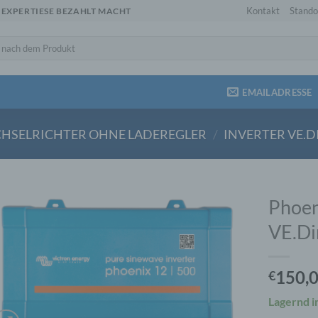
Kontakt
Stando
 EXPERTIESE BEZAHLT MACHT
EMAILADRESSE
HSELRICHTER OHNE LADEREGLER
/
INVERTER VE.D
Phoen
VE.D
150,
€
Lagernd i