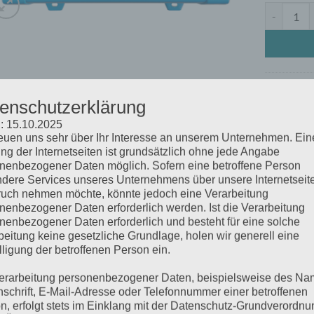
Phoenix In
Artikelnum
enschutzerklärung
Kategorie:
I
: 15.10.2025
reuen uns sehr über Ihr Interesse an unserem Unternehmen. Ein
ng der Internetseiten ist grundsätzlich ohne jede Angabe
SCHREIBUNG
ZUSÄTZLICHE INFORMATIONEN
nenbezogener Daten möglich. Sofern eine betroffene Person
dere Services unseres Unternehmens über unsere Internetseite
 Wechselrichtern lassen sich Haushaltsgeräte -die 230 V/120 V 
uch nehmen möchte, könnte jedoch eine Verarbeitung
nenbezogener Daten erforderlich werden. Ist die Verarbeitung
den Batterien für „Freizeitanwendungen“ oder „Auto“- Batterien,
nenbezogener Daten erforderlich und besteht für eine solche
d, verwendet.
beitung keine gesetzliche Grundlage, holen wir generell eine
lligung der betroffenen Person ein.
erarbeitung personenbezogener Daten, beispielsweise des Na
HNLICHE PRODUKTE
nschrift, E-Mail-Adresse oder Telefonnummer einer betroffenen
n, erfolgt stets im Einklang mit der Datenschutz-Grundverordnu