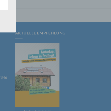
nsere
 Um
AKTUELLE EMPFEHLUNG
er, zu
7846
en
en,