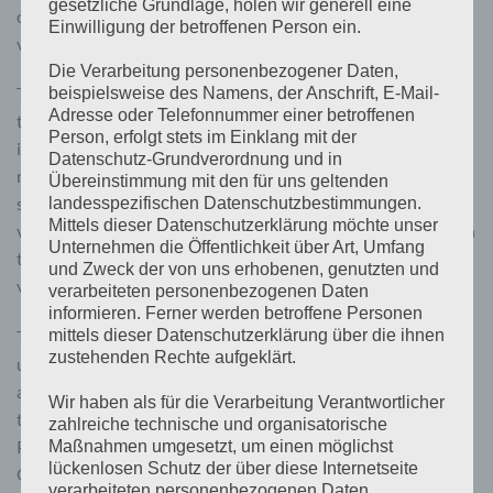
gesetzliche Grundlage, holen wir generell eine
current will never exceed the set value, even when the input
Einwilligung der betroffenen Person ein.
voltage is higher than the output voltage.
Die Verarbeitung personenbezogener Daten,
The Smart BuckBoost can be set to only supply power when
beispielsweise des Namens, der Anschrift, E-Mail-
Adresse oder Telefonnummer einer betroffenen
the engine is running. This is possible thanks to the
Person, erfolgt stets im Einklang mit der
integrated engine shutdown detection. This eliminates the
Datenschutz-Grundverordnung und in
need to adjust in-vehicle wiring or add an engine detection
Übereinstimmung mit den für uns geltenden
sensor to determine if charging can start. It also prevents the
landesspezifischen Datenschutzbestimmungen.
Mittels dieser Datenschutzerklärung möchte unser
voltage on board the vehicle from getting too low. In addition
Unternehmen die Öffentlichkeit über Art, Umfang
to this detection, the Smart BuckBoost can also be forced on
und Zweck der von uns erhobenen, genutzten und
via the remote on/off port.
verarbeiteten personenbezogenen Daten
informieren. Ferner werden betroffene Personen
The Smart BuckBoost is fully programmed and monitored
mittels dieser Datenschutzerklärung über die ihnen
zustehenden Rechte aufgeklärt.
using the
VictronConnect App
. This also includes remote
access via VictronConnect-Remote (VC-R) when connected
Wir haben als für die Verarbeitung Verantwortlicher
to a GX device (requires a GX device connection to the
VRM
zahlreiche technische und organisatorische
Portal
) via the integrated VE.Direct port, monitoring via the
Maßnahmen umgesetzt, um einen möglichst
lückenlosen Schutz der über diese Internetseite
GX Remote Console or from a PC, Apple computer with
verarbeiteten personenbezogenen Daten