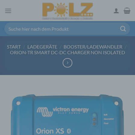
Zum
Inhalt
springen
Suchen
nach:
START
/
LADEGERÄTE
/
BOOSTER/LADEWANDLER
/
ORION-TR SMART DC-DC CHARGER NON ISOLATED