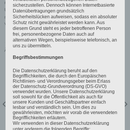
macOS or Android device in conjunction with a
VE.Direct to
sicherzustellen. Dennoch können Internetbasierte
USB interface
and VictronConnect. Discover all setting and
Datenübertragungen grundsätzlich
monitoring options in the
Setup & monitoring with
Sicherheitslücken aufweisen, sodass ein absoluter
Schutz nicht gewährleistet werden kann. Aus
VictronConnect
chapter and the
VictronConnect manual
.
diesem Grund steht es jeder betroffenen Person
frei, personenbezogene Daten auch auf
alternativen Wegen, beispielsweise telefonisch, an
uns zu übermitteln.
ÄHNLICHE PRODUKTE
Begriffsbestimmungen
Die Datenschutzerklärung beruht auf den
Begrifflichkeiten, die durch den Europäischen
Richtlinien- und Verordnungsgeber beim Erlass
der Datenschutz-Grundverordnung (DS-GVO)
verwendet wurden. Unsere Datenschutzerklärung
soll sowohl für die Öffentlichkeit als auch für
unsere Kunden und Geschäftspartner einfach
lesbar und verständlich sein. Um dies zu
gewährleisten, möchten wir vorab die verwendeten
ORION-TR SMART DC-DC CHARGER NON ISOLATED
ORION-TR SMART DC-DC CHARGER NON ISOLATED
Begrifflichkeiten erläutern.
Orion-Tr Smart 24/12-30A
Orion XS 1400 DC-DC
Wir verwenden in dieser Datenschutzerklärung
(360W) Non-isolated DC-DC
battery charger
unter anderem die folgenden Begriffe: