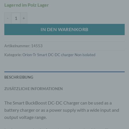
Lagernd im Polz Lager
Orion XS 12/12-50A DC-DC battery charger EMC Menge
IN DEN WARENKORB
Artikelnummer:
14553
Kategorie:
Orion-Tr Smart DC-DC charger Non isolated
BESCHREIBUNG
ZUSÄTZLICHE INFORMATIONEN
The Smart BuckBoost DC-DC Charger can be used as a
battery charger or as a power supply with a wide input and
output voltage range.