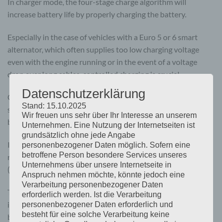
In charger mode, the four-stage charge algorithm will
increase battery life by properly charging the battery.
Especially in the case of vehicles with a Euro 5 or 6 smart
alternator, which often supplies too low charging voltage
even with the engine running or in the event of a voltage
drop over long cables, controlled charging is crucial.
Datenschutzerklärung
Controlled charging also protects the alternator in lithium
Stand: 15.10.2025
systems from overloading, as the low impedance of lithium
Wir freuen uns sehr über Ihr Interesse an unserem
batteries results in a high alternator current.
Unternehmen. Eine Nutzung der Internetseiten ist
grundsätzlich ohne jede Angabe
In power supply mode, the output voltage remains stable
personenbezogener Daten möglich. Sofern eine
betroffene Person besondere Services unseres
regardless of the applied load or fluctuating input voltage
Unternehmens über unsere Internetseite in
(within the specified range).
Anspruch nehmen möchte, könnte jedoch eine
Verarbeitung personenbezogener Daten
The output voltage is fully adjustable and remains
erforderlich werden. Ist die Verarbeitung
independent of the input voltage, thanks to the automatic
personenbezogener Daten erforderlich und
besteht für eine solche Verarbeitung keine
buck-boost control. This control also guarantees that the