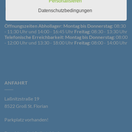
Personalisieren
Betroffene Person ist jede identifizierte oder
Datenschutzbedingungen
identifizierbare natürliche Person, deren
personenbezogene Daten von dem für die
Öffnungszeiten Abhollager:
Montag bis Donnerstag:
08:30
Verarbeitung Verantwortlichen verarbeitet werden.
- 11:30 Uhr und 14:00 - 16:45 Uhr
Freitag:
08:30 - 13:30 Uhr
Telefonische Erreichbarkeit:
Montag bis Donnerstag:
08:00
- 12:00 Uhr und 13:30 - 18:00 Uhr
Freitag:
08:00 - 14:00 Uhr
c) Verarbeitung
Verarbeitung ist jeder mit oder ohne Hilfe
automatisierter Verfahren ausgeführte Vorgang
oder jede solche Vorgangsreihe im
Zusammenhang mit personenbezogenen Daten
ANFAHRT
wie das Erheben, das Erfassen, die Organisation,
das Ordnen, die Speicherung, die Anpassung oder
Veränderung, das Auslesen, das Abfragen, die
Verwendung, die Offenlegung durch Übermittlung,
Laßnitzstraße 19
Verbreitung oder eine andere Form der
8522 Groß St. Florian
Bereitstellung, den Abgleich oder die Verknüpfung,
die Einschränkung, das Löschen oder die
Parkplatz vorhanden!
Vernichtung.