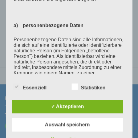
charger
er
€
230,00
€
380,00
inkl 20% Mwst
inkl 20% Mwst
5-9 Werktage
Lagernd im Polz Lager
.
a) personenbezogene Daten
IN DEN WARENKORB
IN DEN WARENKORB
Personenbezogene Daten sind alle Informationen,
die sich auf eine identifizierte oder identifizierbare
natürliche Person (im Folgenden „betroffene
Person") beziehen. Als identifizierbar wird eine
natürliche Person angesehen, die direkt oder
indirekt, insbesondere mittels Zuordnung zu einer
Kennung wie einem Namen, zu einer
Kennnummer, zu Standortdaten, zu einer Online-
Kennung oder zu einem oder mehreren
Essenziell
Statistiken
besonderen Merkmalen, die Ausdruck der
physischen, physiologischen, genetischen,
KONTAKT
psychischen, wirtschaftlichen, kulturellen oder
sozialen Identität dieser natürlichen Person sind,
✓ Akzeptieren
identifiziert werden kann.
Tel:
+43 3464 30 505
Mail:
office@polz.at
Auswahl speichern
b) betroffene Person