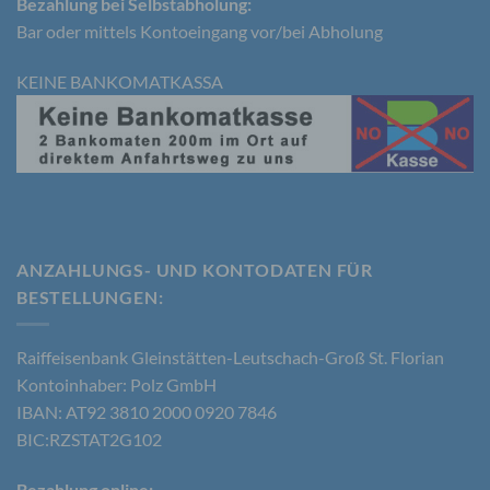
Bezahlung bei Selbstabholung:
Bar oder mittels Kontoeingang vor/bei Abholung
d) Einschränkung der Verarbeitung
KEINE BANKOMATKASSA
Einschränkung der Verarbeitung ist die Markierung
gespeicherter personenbezogener Daten mit dem
Ziel, ihre künftige Verarbeitung einzuschränken.
e) Profiling
Profiling ist jede Art der automatisierten
ANZAHLUNGS- UND KONTODATEN FÜR
Verarbeitung personenbezogener Daten, die darin
besteht, dass diese personenbezogenen Daten
BESTELLUNGEN​:
verwendet werden, um bestimmte persönliche
Aspekte, die sich auf eine natürliche Person
beziehen, zu bewerten, insbesondere, um Aspekte
Raiffeisenbank Gleinstätten-Leutschach-Groß St. Florian
bezüglich Arbeitsleistung, wirtschaftlicher Lage,
Kontoinhaber: Polz GmbH
Gesundheit, persönlicher Vorlieben, Interessen,
IBAN: AT92 3810 2000 0920 7846
Zuverlässigkeit, Verhalten, Aufenthaltsort oder
Ortswechsel dieser natürlichen Person zu
BIC:RZSTAT2G102
analysieren oder vorherzusagen.
Bezahlung online: