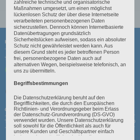
zahlreiche technische und organisatorische
Maßnahmen umgesetzt, um einen möglichst
lückenlosen Schutz der über diese Internetseite
verarbeiteten personenbezogenen Daten
sicherzustellen. Dennoch können Internetbasierte
Datenübertragungen grundsätzlich
Sicherheitslücken aufweisen, sodass ein absoluter
KONTAKT
Schutz nicht gewährleistet werden kann. Aus
diesem Grund steht es jeder betroffenen Person
Tel:
+43 3464 30 505
Mail:
office@polz.at
frei, personenbezogene Daten auch auf
alternativen Wegen, beispielsweise telefonisch, an
uns zu übermitteln.
Begriffsbestimmungen
Die Datenschutzerklärung beruht auf den
Begrifflichkeiten, die durch den Europäischen
Öffnungszeiten Abhollager:
Montag bis Donnerstag:
08:30
Richtlinien- und Verordnungsgeber beim Erlass
der Datenschutz-Grundverordnung (DS-GVO)
- 11:30 Uhr und 14:00 - 16:45 Uhr
Freitag:
08:30 - 13:30 Uhr
verwendet wurden. Unsere Datenschutzerklärung
Telefonische Erreichbarkeit:
Montag bis Donnerstag:
08:00
soll sowohl für die Öffentlichkeit als auch für
- 12:00 Uhr und 13:30 - 18:00 Uhr
Freitag:
08:00 - 14:00 Uhr
unsere Kunden und Geschäftspartner einfach
lesbar und verständlich sein. Um dies zu