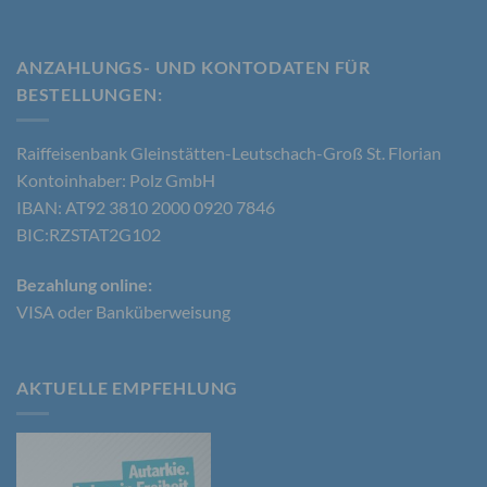
b) betroffene Person
ANZAHLUNGS- UND KONTODATEN FÜR
BESTELLUNGEN​:
Betroffene Person ist jede identifizierte oder
identifizierbare natürliche Person, deren
personenbezogene Daten von dem für die
Raiffeisenbank Gleinstätten-Leutschach-Groß St. Florian
Verarbeitung Verantwortlichen verarbeitet werden.
Kontoinhaber: Polz GmbH
IBAN: AT92 3810 2000 0920 7846
BIC:RZSTAT2G102
c) Verarbeitung
Bezahlung online:
Verarbeitung ist jeder mit oder ohne Hilfe
VISA oder Banküberweisung
automatisierter Verfahren ausgeführte Vorgang
oder jede solche Vorgangsreihe im
Zusammenhang mit personenbezogenen Daten
wie das Erheben, das Erfassen, die Organisation,
AKTUELLE EMPFEHLUNG
das Ordnen, die Speicherung, die Anpassung oder
Veränderung, das Auslesen, das Abfragen, die
Verwendung, die Offenlegung durch Übermittlung,
Verbreitung oder eine andere Form der
Bereitstellung, den Abgleich oder die Verknüpfung,