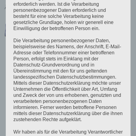
erforderlich werden. Ist die Verarbeitung
ÄHNLICHE PRODUKTE
personenbezogener Daten erforderlich und
besteht für eine solche Verarbeitung keine
gesetzliche Grundlage, holen wir generell eine
Einwilligung der betroffenen Person ein.
Die Verarbeitung personenbezogener Daten,
beispielsweise des Namens, der Anschrift, E-Mail-
Adresse oder Telefonnummer einer betroffenen
Person, erfolgt stets im Einklang mit der
Datenschutz-Grundverordnung und in
Übereinstimmung mit den für uns geltenden
landesspezifischen Datenschutzbestimmungen.
BLEI CARBON BATTERIEN
Lead Carbon Battery
Mittels dieser Datenschutzerklärung möchte unser
12V/106Ah (M8)
Unternehmen die Öffentlichkeit über Art, Umfang
€
372,99
inkl 20% Mwst
und Zweck der von uns erhobenen, genutzten und
5-9 Werktage
verarbeiteten personenbezogenen Daten
informieren. Ferner werden betroffene Personen
IN DEN WARENKORB
mittels dieser Datenschutzerklärung über die ihnen
zustehenden Rechte aufgeklärt.
Wir haben als für die Verarbeitung Verantwortlicher