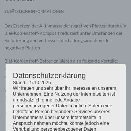
ZUSÄTZLICHE INFORMATIONEN
Das Ersetzen der Aktivmasse der negativen Platten durch ein
Blei-Kohlenstoff-Komposit reduziert unter Umständen die
Sulfatierung und verbessert die Ladungsannahme der
negativen Platten.
Blei-Kohlenstoff-Batterien bieten also folgende Vorteile:
– Weniger Sulfatierung beim Betrieb in einem teilweise
Datenschutzerklärung
geladenen Zustand.
– Niedrigere Lade-Spannung und daher ein höherer
Stand: 15.10.2025
Wir freuen uns sehr über Ihr Interesse an unserem
Wirkungsgrad sowie weniger Korrosion der positiven
Unternehmen. Eine Nutzung der Internetseiten ist
Platten.
grundsätzlich ohne jede Angabe
– Insgesamt führt dies zu einer längeren
personenbezogener Daten möglich. Sofern eine
betroffene Person besondere Services unseres
Betriebslebensdauer.
Unternehmens über unsere Internetseite in
Anspruch nehmen möchte, könnte jedoch eine
Verarbeitung personenbezogener Daten