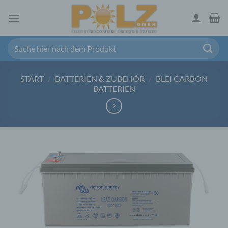
Zum
Inhalt
springen
Suchen
nach:
START
/
BATTERIEN & ZUBEHÖR
/
BLEI CARBON
BATTERIEN