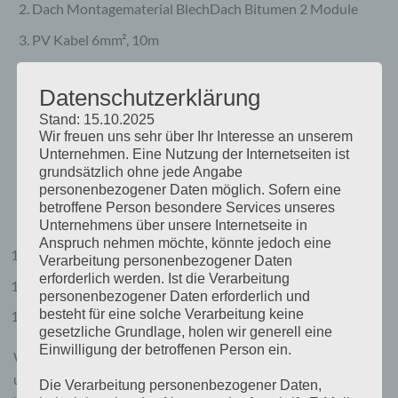
Dach Montagematerial BlechDach Bitumen 2 Module
PV Kabel 6mm², 10m
Victron Smartsolar 100/50
Bluetooth MPPT Laderegler
Datenschutzerklärung
Wechselrichter 12/800 Phoenix mit
Bluetooth
Stand: 15.10.2025
Batteriemonitor
Victron BMV712
Überwachnung
Wir freuen uns sehr über Ihr Interesse an unserem
Unternehmen. Eine Nutzung der Internetseiten ist
Banner Energybull 12V/230Ah
grundsätzlich ohne jede Angabe
personenbezogener Daten möglich. Sofern eine
Battery Protect 65A
für 12V DC Lasten
betroffene Person besondere Services unseres
Sicherungsmaterial
Unternehmens über unsere Internetseite in
Anspruch nehmen möchte, könnte jedoch eine
Batteriekabel 16mm², 4m
Verarbeitung personenbezogener Daten
erforderlich werden. Ist die Verarbeitung
Batteriekabel 25mm², 2m
personenbezogener Daten erforderlich und
besteht für eine solche Verarbeitung keine
Sicherungshalter + Sicherungen (2x 60A und 1x 100A)
gesetzliche Grundlage, holen wir generell eine
Einwilligung der betroffenen Person ein.
Wie immer wird bei uns Kundensupport
Groß geschrieben
und das nicht nur vor dem Verkauf sondern auch nach dem
Die Verarbeitung personenbezogener Daten,