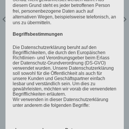
diesem Grund steht es jeder betroffenen Person
frei, personenbezogene Daten auch auf
STATIONÄRSYSTEM
STATIONÄRSYSTEM
alternativen Wegen, beispielsweise telefonisch, an
Kühlschranksystem MINI
405wp + Victron 100/30
810WP 800/1500VA
MPPT inkl Bluetooth +
uns zu übermitteln.
230Ah/24V
Zubehör
Begriffsbestimmungen
€
1.645,47
€
301,49
inkl 20% Mwst
inkl 20% Mwst
Lagernd im Polz Lager
Lagernd im Polz Lager
Die Datenschutzerklärung beruht auf den
Begrifflichkeiten, die durch den Europäischen
IN DEN WARENKORB
IN DEN WARENKORB
Richtlinien- und Verordnungsgeber beim Erlass
der Datenschutz-Grundverordnung (DS-GVO)
verwendet wurden. Unsere Datenschutzerklärung
soll sowohl für die Öffentlichkeit als auch für
unsere Kunden und Geschäftspartner einfach
lesbar und verständlich sein. Um dies zu
gewährleisten, möchten wir vorab die verwendeten
Begrifflichkeiten erläutern.
Wir verwenden in dieser Datenschutzerklärung
unter anderem die folgenden Begriffe: