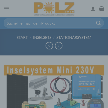
Zum
Inhalt
springen
Suchen
nach:
START
/
INSELSETS
/
STATIONÄRSYSTEM