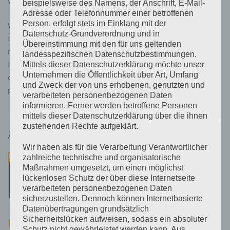
Verkauf.
beispielsweise des Namens, der Anschrift, E-Mail-
Adresse oder Telefonnummer einer betroffenen
Person, erfolgt stets im Einklang mit der
Wenn Sie Fragen haben, unsicher sind oder Hilfe zu ihrer
Datenschutz-Grundverordnung und in
Insel brauchen, machen Sie einfach ein Beratungsgespräch
Übereinstimmung mit den für uns geltenden
mit uns aus. Wir berantworten gerne alle ihre Fragen, helfen
landesspezifischen Datenschutzbestimmungen.
Ihnen, dass Sie auch eine passende Anlage bekommen, mit
Mittels dieser Datenschutzerklärung möchte unser
Unternehmen die Öffentlichkeit über Art, Umfang
der Sie jahrenlange Freunde haben und von der Sie einen
und Zweck der von uns erhobenen, genutzten und
problemlosen Betrieb erwarten können.
verarbeiteten personenbezogenen Daten
informieren. Ferner werden betroffene Personen
mittels dieser Datenschutzerklärung über die ihnen
zustehenden Rechte aufgeklärt.
ÄHNLICHE PRODUKTE
Wir haben als für die Verarbeitung Verantwortlicher
zahlreiche technische und organisatorische
Maßnahmen umgesetzt, um einen möglichst
lückenlosen Schutz der über diese Internetseite
verarbeiteten personenbezogenen Daten
sicherzustellen. Dennoch können Internetbasierte
Datenübertragungen grundsätzlich
Sicherheitslücken aufweisen, sodass ein absoluter
Schutz nicht gewährleistet werden kann. Aus