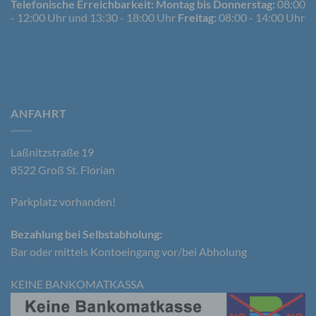
Telefonische Erreichbarkeit:
Montag bis Donnerstag:
08:00
identifizierbare natürliche Person, deren
- 12:00 Uhr und 13:30 - 18:00 Uhr
Freitag:
08:00 - 14:00 Uhr
personenbezogene Daten von dem für die
Verarbeitung Verantwortlichen verarbeitet werden.
c) Verarbeitung
ANFAHRT
Verarbeitung ist jeder mit oder ohne Hilfe
automatisierter Verfahren ausgeführte Vorgang
oder jede solche Vorgangsreihe im
Laßnitzstraße 19
Zusammenhang mit personenbezogenen Daten
wie das Erheben, das Erfassen, die Organisation,
8522 Groß St. Florian
das Ordnen, die Speicherung, die Anpassung oder
Veränderung, das Auslesen, das Abfragen, die
Parkplatz vorhanden!
Verwendung, die Offenlegung durch Übermittlung,
Verbreitung oder eine andere Form der
Bereitstellung, den Abgleich oder die Verknüpfung,
Bezahlung bei Selbstabholung:
die Einschränkung, das Löschen oder die
Bar oder mittels Kontoeingang vor/bei Abholung
Vernichtung.
KEINE BANKOMATKASSA
d) Einschränkung der Verarbeitung