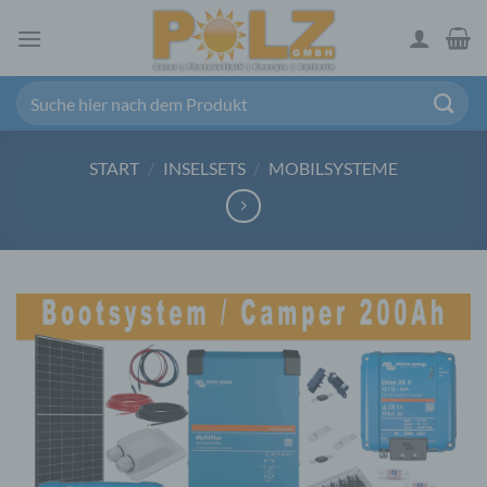
Zum
Inhalt
springen
Suchen
nach:
START
/
INSELSETS
/
MOBILSYSTEME