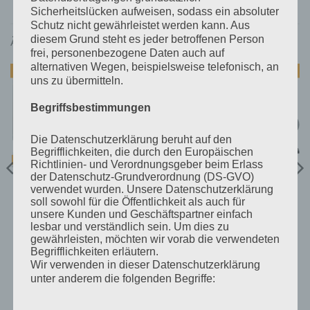
Sicherheitslücken aufweisen, sodass ein absoluter
Schutz nicht gewährleistet werden kann. Aus
diesem Grund steht es jeder betroffenen Person
ÄHNLICHE PRODUKTE
frei, personenbezogene Daten auch auf
alternativen Wegen, beispielsweise telefonisch, an
uns zu übermitteln.
Begriffsbestimmungen
Die Datenschutzerklärung beruht auf den
Begrifflichkeiten, die durch den Europäischen
Richtlinien- und Verordnungsgeber beim Erlass
der Datenschutz-Grundverordnung (DS-GVO)
verwendet wurden. Unsere Datenschutzerklärung
MOBILSYSTEME
MOBILSYSTEME
soll sowohl für die Öffentlichkeit als auch für
370Wp 12V Mobilpaket 2
Kleines Mobilsystem 12V
unsere Kunden und Geschäftspartner einfach
mit LiFePO4 200Ah
mit 230Wp, 110Ah AGM
lesbar und verständlich sein. Um dies zu
und 500VA Wechselrichter
gewährleisten, möchten wir vorab die verwendeten
ler
€
2.445,39
€
991,29
inkl 20% Mwst
inkl 20% Mwst
Begrifflichkeiten erläutern.
Lieferzeit auf Anfrage
Lieferzeit auf Anfrage
Wir verwenden in dieser Datenschutzerklärung
,27.
unter anderem die folgenden Begriffe:
IN DEN WARENKORB
IN DEN WARENKORB