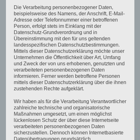
8m Photovoltaik Kabel 6mm² rot
Die Verarbeitung personenbezogener Daten,
8m Photovoltaik Kabel 6mm² schwarz
beispielsweise des Namens, der Anschrift, E-Mail-
Adresse oder Telefonnummer einer betroffenen
1x Orginal Stäubli MC4 Stecker Paar
Person, erfolgt stets im Einklang mit der
Datenschutz-Grundverordnung und in
1x Victron Smart Solar MPPT 100/30 Regler
Übereinstimmung mit den für uns geltenden
1x Victron Multiplus 12/2000/50-32
landesspezifischen Datenschutzbestimmungen.
Mittels dieser Datenschutzerklärung möchte unser
1x Orion XS 12/12-50A Ladebooster
Unternehmen die Öffentlichkeit über Art, Umfang
und Zweck der von uns erhobenen, genutzten und
1x Lithium SuperPack 12,8V/200Ah NG
verarbeiteten personenbezogenen Daten
informieren. Ferner werden betroffene Personen
1x Busbar 250A 6P + Cover
mittels dieser Datenschutzerklärung über die ihnen
1x Fuse holder 6-way for MEGA fuse
zustehenden Rechte aufgeklärt.
Sicherungen MEGA 2x60A, 2x250A, 1x80A
Wir haben als für die Verarbeitung Verantwortlicher
zahlreiche technische und organisatorische
1x Midi Sicherungshalter + 70A Sicherung
Maßnahmen umgesetzt, um einen möglichst
Batteriekabel H07v-k 50mm², 16mm², 10mm²
lückenlosen Schutz der über diese Internetseite
verarbeiteten personenbezogenen Daten
Passende Kabelschuhe
sicherzustellen. Dennoch können Internetbasierte
Datenübertragungen grundsätzlich