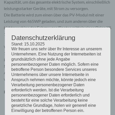
Kapazität, um das gesamte elektrische System, einschließlich
leistungsstarker Geräte, mit Strom zu versorgen.
Die Batterie wird zum einen über das PV-Modul mit einer
Leistung von 465WP geladen, und zum anderen über die
Lichtmaschine des Fahrzeuges/Bootes mittels eines Orion XS
12/12-50A DC/DC Ladeboosters.
Datenschutzerklärung
Stand: 15.10.2025
Weiterhin verfügt das Paket über einen 230V Multiplus
Wir freuen uns sehr über Ihr Interesse an unserem
12/2000/50-32, an dem 230V Geräte betrieben werden
Unternehmen. Eine Nutzung der Internetseiten ist
grundsätzlich ohne jede Angabe
können. Der Landstrom (230V~) wird an AC-IN des
personenbezogener Daten möglich. Sofern eine
Multiplus angeschlossen, sodass auch auf den
betroffene Person besondere Services unseres
Anliegeplätzen das Gesamtsystem mit Strom versorgt
Unternehmens über unsere Internetseite in
werden kann.
Anspruch nehmen möchte, könnte jedoch eine
Verarbeitung personenbezogener Daten
erforderlich werden. Ist die Verarbeitung
Preisbasis
bestehend aus:
personenbezogener Daten erforderlich und
1x 465 WP PV-Modul
besteht für eine solche Verarbeitung keine
gesetzliche Grundlage, holen wir generell eine
Dachduchführung doppelt weiss
Einwilligung der betroffenen Person ein.