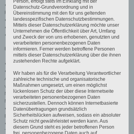
Person, erfolgt stets im Einklang mit der
• Interner Temperatursensor und optionaler Temperatur-
Datenschutz-Grundverordnung und in
Fernsensor
Übereinstimmung mit den für uns geltenden
landesspezifischen Datenschutzbestimmungen.
• Schutz vor Überstrom
Mittels dieser Datenschutzerklärung möchte unser
• Kurzschlussschutz
Unternehmen die Öffentlichkeit über Art, Umfang
• Verpolungsschutz für Solarmodule und/oder Batterie.
und Zweck der von uns erhobenen, genutzten und
verarbeiteten personenbezogenen Daten
BlueSolar 12/24-10 mit Timer 10 A bei 12 V oder 24 V
informieren. Ferner werden betroffene Personen
mittels dieser Datenschutzerklärung über die ihnen
zustehenden Rechte aufgeklärt.
• PWM Solar-Beleuchtungsregler
• Zwei Timer zur Aktivierung des Betriebs von der
Wir haben als für die Verarbeitung Verantwortlicher
Abenddämmerung bis zum Morgengrauen oder zum Betrieb
zahlreiche technische und organisatorische
Maßnahmen umgesetzt, um einen möglichst
während eines begrenzten Zeitraumes nach Anbruch der
lückenlosen Schutz der über diese Internetseite
Nacht und eines begrenzten Zeitraumes vor der
verarbeiteten personenbezogenen Daten
Morgendämmerung.
sicherzustellen. Dennoch können Internetbasierte
• Siebensegmentanzeige zur Darstellung der Timer-
Datenübertragungen grundsätzlich
Sicherheitslücken aufweisen, sodass ein absoluter
Einstellungen und Analyse von Fehlerbedingungen.
Schutz nicht gewährleistet werden kann. Aus
• Batteriestatusanzeige mit Warnfunktion bei
diesem Grund steht es jeder betroffenen Person
Tiefenentladung.
frei, personenbezogene Daten auch auf