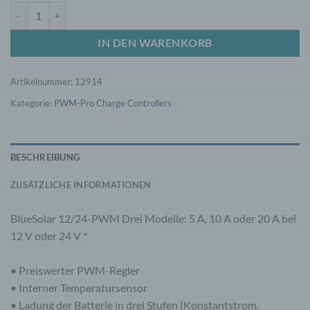
BlueSolar PWM-Pro to USB interface cable Menge
IN DEN WARENKORB
Artikelnummer:
12914
Kategorie:
PWM-Pro Charge Controllers
BESCHREIBUNG
ZUSÄTZLICHE INFORMATIONEN
BlueSolar 12/24-PWM Drei Modelle: 5 A, 10 A oder 20 A bei
12 V oder 24 V *
• Preiswerter PWM-Regler
• Interner Temperatursensor
• Ladung der Batterie in drei Stufen (Konstantstrom,