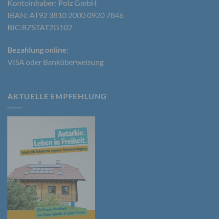
Kontoinhaber: Polz GmbH
IBAN: AT92 3810 2000 0920 7846
BIC:RZSTAT2G102
e) Profiling
Bezahlung online:
Profiling ist jede Art der automatisierten
VISA oder Banküberweisung
Verarbeitung personenbezogener Daten, die darin
besteht, dass diese personenbezogenen Daten
verwendet werden, um bestimmte persönliche
Aspekte, die sich auf eine natürliche Person
AKTUELLE EMPFEHLUNG
beziehen, zu bewerten, insbesondere, um Aspekte
bezüglich Arbeitsleistung, wirtschaftlicher Lage,
Gesundheit, persönlicher Vorlieben, Interessen,
Zuverlässigkeit, Verhalten, Aufenthaltsort oder
Ortswechsel dieser natürlichen Person zu
analysieren oder vorherzusagen.
f) Pseudonymisierung
Pseudonymisierung ist die Verarbeitung
personenbezogener Daten in einer Weise, auf
welche die personenbezogenen Daten ohne