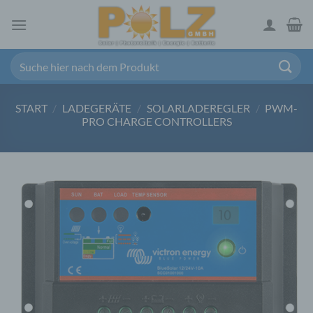
Zum
Inhalt
springen
Suchen
nach:
START
/
LADEGERÄTE
/
SOLARLADEREGLER
/
PWM-
PRO CHARGE CONTROLLERS