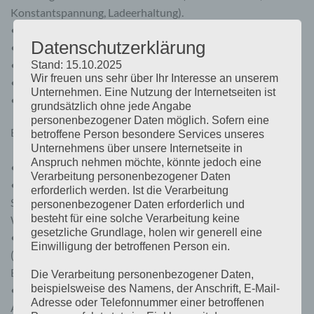
Konstantspannung, Ladeerhaltung).
• Schutz vor Überstrom
Datenschutzerklärung
• Kurzschlussschutz
• Verpolungsschutz für Solarmodule und/oder Batterie
Stand: 15.10.2025
Wir freuen uns sehr über Ihr Interesse an unserem
• Mit Ausgang für Last-Abschaltung bei geringer Spannung
Unternehmen. Eine Nutzung der Internetseiten ist
• Optionale Fernanzeige (nur bei 20 A Modellen)
grundsätzlich ohne jede Angabe
personenbezogener Daten möglich. Sofern eine
BlueSolar DUO 12/24-20 20 A bei 12 V oder 24 V *
betroffene Person besondere Services unseres
Unternehmens über unsere Internetseite in
Anspruch nehmen möchte, könnte jedoch eine
• PWM-Regler
Verarbeitung personenbezogener Daten
• Aufladen von zwei getrennten Batterien. Zum Beispiel:
erforderlich werden. Ist die Verarbeitung
Starterbatterie und Service-Batterie eines Bootes oder eines
personenbezogener Daten erforderlich und
besteht für eine solche Verarbeitung keine
Wohnwagens.
gesetzliche Grundlage, holen wir generell eine
• Programmierbares Ladestrom-Verhältnis
Einwilligung der betroffenen Person ein.
(Standardeinstellung: Gleiche Strommenge für beide
Batterien)
Die Verarbeitung personenbezogener Daten,
beispielsweise des Namens, der Anschrift, E-Mail-
• Ladespannungs-Einstellung für drei Batterie-Typen (Gel-,
Adresse oder Telefonnummer einer betroffenen
AGM-, Flüssigelektrolytbatterie)