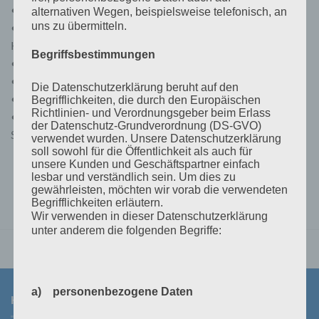
• Interner Temperatursensor.
alternativen Wegen, beispielsweise telefonisch, an
uns zu übermitteln.
• Ladung der Batterie in drei Stufen (Konstantstrom,
Konstantspannung, Ladeerhaltung).
Begriffsbestimmungen
• Schutz vor Überstrom.
• Kurzschlussschutz.
Die Datenschutzerklärung beruht auf den
• Verpolungsschutz für Solarmodule und/oder Batterie
Begrifflichkeiten, die durch den Europäischen
Richtlinien- und Verordnungsgeber beim Erlass
• Aufheben des Befehls Abschalten der Last bei geringer
der Datenschutz-Grundverordnung (DS-GVO)
Spannung
verwendet wurden. Unsere Datenschutzerklärung
soll sowohl für die Öffentlichkeit als auch für
unsere Kunden und Geschäftspartner einfach
lesbar und verständlich sein. Um dies zu
gewährleisten, möchten wir vorab die verwendeten
Begrifflichkeiten erläutern.
Wir verwenden in dieser Datenschutzerklärung
unter anderem die folgenden Begriffe:
a) personenbezogene Daten
KONTAKT