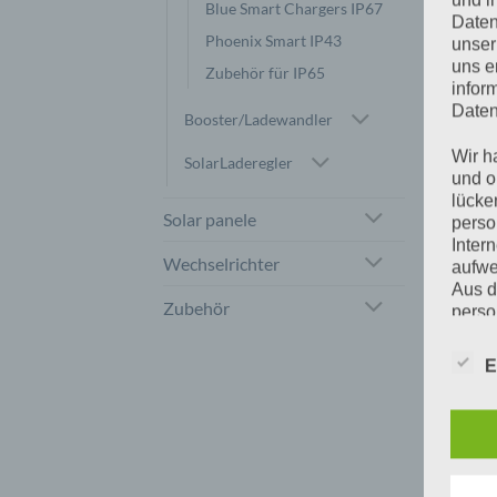
und i
Blue Smart Chargers IP67
Daten
Phoenix Smart IP43
unser
uns e
Zubehör für IP65
infor
Daten
Booster/Ladewandler
Wir h
SolarLaderegler
und o
lücke
Solar panele
perso
Inter
BLUE SMART CHARGERS IP22
BLUE SMART CHARGERS IP22
Wechselrichter
Blue Smart IP22 Charger
Blue Smart IP22 Charger
B
aufwe
12/15(1) 230V CEE 7/7
12/15(3) 230V CEE 7/7
Aus d
€
135,01
€
156,00
Zubehör
inkl 20% Mwst
inkl 20% Mwst
perso
5-9 Werktage
5-9 Werktage
telef
E
IN DEN WARENKORB
IN DEN WARENKORB
Begr
Die D
Europ
Daten
Daten