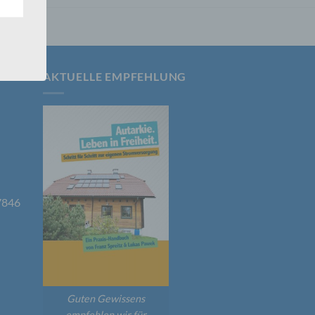
 Um
AKTUELLE EMPFEHLUNG
7846
er, zu
en
en,
Guten Gewissens
empfehlen wir für