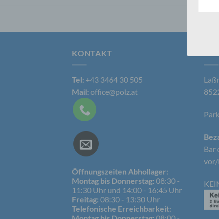
Kunde
dies 
Begrif
Wir v
folge
KONTAKT
AN
Tel:
+43 3464 30 505
Laßn
a) p
Mail:
office@polz.at
8522
Perso
Park
ident
„betro
Perso
Beza
Zuord
Bar 
Stand
beson
vor/
genet
Öffnungszeiten Abhollager:
Identi
Montag bis Donnerstag:
08:30 -
KEI
11:30 Uhr und 14:00 - 16:45 Uhr
Freitag:
08:30 - 13:30 Uhr
Telefonische Erreichbarkeit:
b) b
Montag bis Donnerstag:
08:00 -