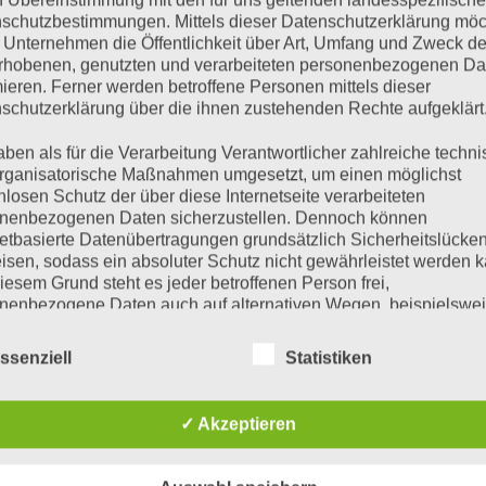
n Übereinstimmung mit den für uns geltenden landesspezifisch
schutzbestimmungen. Mittels dieser Datenschutzerklärung mö
 Unternehmen die Öffentlichkeit über Art, Umfang und Zweck de
rhobenen, genutzten und verarbeiteten personenbezogenen Da
mieren. Ferner werden betroffene Personen mittels dieser
schutzerklärung über die ihnen zustehenden Rechte aufgeklärt
aben als für die Verarbeitung Verantwortlicher zahlreiche techn
rganisatorische Maßnahmen umgesetzt, um einen möglichst
nlosen Schutz der über diese Internetseite verarbeiteten
nenbezogenen Daten sicherzustellen. Dennoch können
netbasierte Datenübertragungen grundsätzlich Sicherheitslücke
BLUE SMART CHARGERS IP22
BLUE SMART CHARGERS IP22
lue Smart IP22 Charger
Blue Smart IP22 Charger
Blue Smar
isen, sodass ein absoluter Schutz nicht gewährleistet werden k
24/8(1) 230V CEE 7/7
24/16(3) 230V CEE 7/7
24/12(1)
iesem Grund steht es jeder betroffenen Person frei,
€
135,01
€
226,00
€
167,0
inkl 20% Mwst
inkl 20% Mwst
nenbezogene Daten auch auf alternativen Wegen, beispielswe
5-9 Werktage
5-9 Werktage
5-9
onisch, an uns zu übermitteln.
ssenziell
Statistiken
IN DEN WARENKORB
IN DEN WARENKORB
IN DEN
iffsbestimmungen
atenschutzerklärung beruht auf den Begrifflichkeiten, die durch
✓ Akzeptieren
äischen Richtlinien- und Verordnungsgeber beim Erlass der
schutz-Grundverordnung (DS-GVO) verwendet wurden. Unser
schutzerklärung soll sowohl für die Öffentlichkeit als auch für u