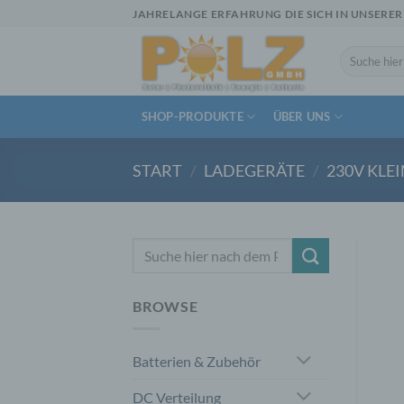
Zum
JAHRELANGE ERFAHRUNG DIE SICH IN UNSERER
Inhalt
springen
Suchen
nach:
SHOP-PRODUKTE
ÜBER UNS
START
/
LADEGERÄTE
/
230V KLE
Suchen
nach:
BROWSE
Batterien & Zubehör
DC Verteilung