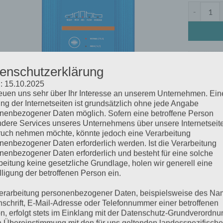
Blue Smart
Artikelnum
enschutzerklärung
Kategorie:
B
: 15.10.2025
reuen uns sehr über Ihr Interesse an unserem Unternehmen. Ein
ng der Internetseiten ist grundsätzlich ohne jede Angabe
nenbezogener Daten möglich. Sofern eine betroffene Person
SCHREIBUNG
ZUSÄTZLICHE INFORMATIONEN
dere Services unseres Unternehmens über unsere Internetseite
uch nehmen möchte, könnte jedoch eine Verarbeitung
nenbezogener Daten erforderlich werden. Ist die Verarbeitung
 Blue Smart IP22 Ladegerät ist das neue professionelle Batterie
nenbezogener Daten erforderlich und besteht für eine solche
e Smart IP22 Ladegerät lässt sich mit Geräten in Ihrer Werkstatt 
beitung keine gesetzliche Grundlage, holen wir generell eine
assischen) Autos, Motorrädern, Booten und Wohnmobilen verwe
lligung der betroffenen Person ein.
erarbeitung personenbezogener Daten, beispielsweise des Na
nschrift, E-Mail-Adresse oder Telefonnummer einer betroffenen
n, erfolgt stets im Einklang mit der Datenschutz-Grundverordnu
HNLICHE PRODUKTE