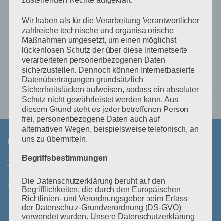
€
39,01
inkl 20% Mwst
5-9 Werktage
Wir haben als für die Verarbeitung Verantwortlicher
zahlreiche technische und organisatorische
IN DEN WARENKORB
Maßnahmen umgesetzt, um einen möglichst
lückenlosen Schutz der über diese Internetseite
verarbeiteten personenbezogenen Daten
sicherzustellen. Dennoch können Internetbasierte
Datenübertragungen grundsätzlich
Sicherheitslücken aufweisen, sodass ein absoluter
Schutz nicht gewährleistet werden kann. Aus
diesem Grund steht es jeder betroffenen Person
frei, personenbezogene Daten auch auf
alternativen Wegen, beispielsweise telefonisch, an
uns zu übermitteln.
KONTAKT
Begriffsbestimmungen
Tel:
+43 3464 30 505
Mail:
office@polz.at
Die Datenschutzerklärung beruht auf den
Begrifflichkeiten, die durch den Europäischen
Richtlinien- und Verordnungsgeber beim Erlass
der Datenschutz-Grundverordnung (DS-GVO)
verwendet wurden. Unsere Datenschutzerklärung