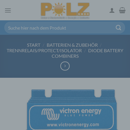
Zum
Inhalt
springen
Suchen
nach:
START
/
BATTERIEN & ZUBEHÖR
/
TRENNRELAIS/PROTECT/ISOLATOR
/
DIODE BATTERY
COMBINERS