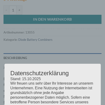
BCD 802 2 batteries 80A (combiner diode) Menge
IN DEN WARENKORB
Artikelnummer:
13055
Kategorie:
Diode Battery Combiners
BESCHREIBUNG
ZUSÄTZLICHE INFORMATIONEN
Datenschutzerklärung
Dioden-Batterie-Koppler werden verwendet, um eine
Stand: 15.10.2025
Wir freuen uns sehr über Ihr Interesse an unserem
fortlaufende Gleichstromleistung zur Versorgung
Unternehmen. Eine Nutzung der Internetseiten ist
entscheidender Geräte, wie z. B einem elektronischen
grundsätzlich ohne jede Angabe
Motorsteuerungssystem, zu gewährleisten. Mithilfe eines
personenbezogener Daten möglich. Sofern eine
Dioden-Batterie-Kopplers lassen sich zwei oder mehr
betroffene Person besondere Services unseres