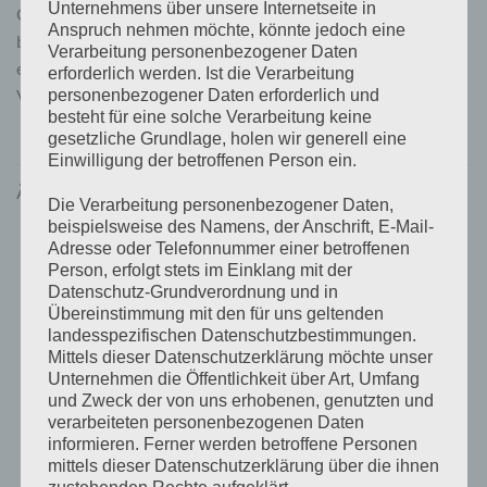
Unternehmens über unsere Internetseite in
Gleichstromquellen parallel schalten, um den
Anspruch nehmen möchte, könnte jedoch eine
betriebsnotwendigen Verbraucher zu versorgen. Versagt
Verarbeitung personenbezogener Daten
eine Quelle, wird die Versorgung des notwendigen
erforderlich werden. Ist die Verarbeitung
Verbrauchers nicht unterbrochen.
personenbezogener Daten erforderlich und
besteht für eine solche Verarbeitung keine
gesetzliche Grundlage, holen wir generell eine
Einwilligung der betroffenen Person ein.
ÄHNLICHE PRODUKTE
Die Verarbeitung personenbezogener Daten,
beispielsweise des Namens, der Anschrift, E-Mail-
Adresse oder Telefonnummer einer betroffenen
Person, erfolgt stets im Einklang mit der
Datenschutz-Grundverordnung und in
Übereinstimmung mit den für uns geltenden
landesspezifischen Datenschutzbestimmungen.
Mittels dieser Datenschutzerklärung möchte unser
Unternehmen die Öffentlichkeit über Art, Umfang
und Zweck der von uns erhobenen, genutzten und
verarbeiteten personenbezogenen Daten
informieren. Ferner werden betroffene Personen
DIODE BATTERY COMBINERS
BCD 402 2 batteries 40A
mittels dieser Datenschutzerklärung über die ihnen
(combiner diode)
zustehenden Rechte aufgeklärt.