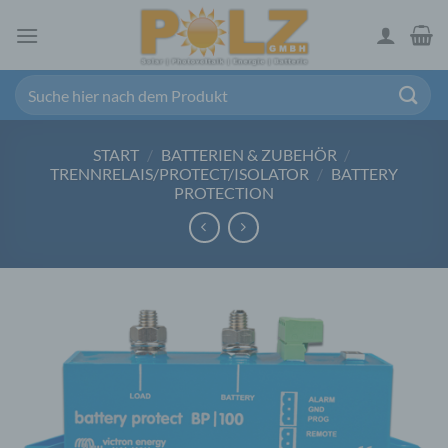
Zum
Inhalt
springen
Suchen
nach:
START
/
BATTERIEN & ZUBEHÖR
/
TRENNRELAIS/PROTECT/ISOLATOR
/
BATTERY
PROTECTION