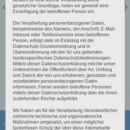
gesetzliche Grundlage, holen wir generell eine
Einwilligung der betroffenen Person ein.
BATTERY PROTECTION
BATTERY PROTECTION
Die Verarbeitung personenbezogener Daten,
Smart BatteryProtect
Battery Balancer
beispielsweise des Namens, der Anschrift, E-Mail-
12/24V-220A
Adresse oder Telefonnummer einer betroffenen
€
112,99
€
52,00
inkl 20% Mwst
inkl 20% Mwst
Person, erfolgt stets im Einklang mit der
Lagernd im Polz Lager
5-9 Werktage
Datenschutz-Grundverordnung und in
Übereinstimmung mit den für uns geltenden
landesspezifischen Datenschutzbestimmungen.
IN DEN WARENKORB
IN DEN WARENKORB
Mittels dieser Datenschutzerklärung möchte unser
Unternehmen die Öffentlichkeit über Art, Umfang
und Zweck der von uns erhobenen, genutzten und
verarbeiteten personenbezogenen Daten
informieren. Ferner werden betroffene Personen
mittels dieser Datenschutzerklärung über die ihnen
zustehenden Rechte aufgeklärt.
Wir haben als für die Verarbeitung Verantwortlicher
zahlreiche technische und organisatorische
Maßnahmen umgesetzt, um einen möglichst
KONTAKT
lückenlosen Schutz der über diese Internetseite