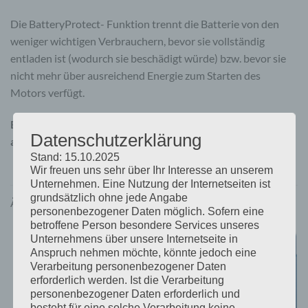
Die BatteryProtect- Funktion trennt die Batterie von den
weniger wichtigen Verbrauchern, bevor sie vollständig
entladen ist (wodurch sie beschädigt würde) bzw. bevor sie
nicht mehr über ausreichend Energie zum Starten des
Motors verfügt.
BatteryProtect ist nicht für Rückströme von Ladegeräten
Datenschutzerklärung
ausgelegt
Stand: 15.10.2025
Wir freuen uns sehr über Ihr Interesse an unserem
Unternehmen. Eine Nutzung der Internetseiten ist
grundsätzlich ohne jede Angabe
ÄHNLICHE PRODUKTE
personenbezogener Daten möglich. Sofern eine
betroffene Person besondere Services unseres
Unternehmens über unsere Internetseite in
Anspruch nehmen möchte, könnte jedoch eine
Verarbeitung personenbezogener Daten
erforderlich werden. Ist die Verarbeitung
personenbezogener Daten erforderlich und
besteht für eine solche Verarbeitung keine