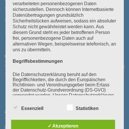
verarbeiteten personenbezogenen Daten
Tel:
+43 3464 30 505
Mail:
office@polz.at
sicherzustellen. Dennoch können Internetbasierte
Datenübertragungen grundsätzlich
Sicherheitslücken aufweisen, sodass ein absoluter
Schutz nicht gewährleistet werden kann. Aus
diesem Grund steht es jeder betroffenen Person
frei, personenbezogene Daten auch auf
alternativen Wegen, beispielsweise telefonisch, an
uns zu übermitteln.
Öffnungszeiten Abhollager:
Montag bis Donnerstag:
08:30
- 11:30 Uhr und 14:00 - 16:45 Uhr
Freitag:
08:30 - 13:30 Uhr
Begriffsbestimmungen
Telefonische Erreichbarkeit:
Montag bis Donnerstag:
08:00
- 12:00 Uhr und 13:30 - 18:00 Uhr
Freitag:
08:00 - 14:00 Uhr
Die Datenschutzerklärung beruht auf den
Begrifflichkeiten, die durch den Europäischen
Richtlinien- und Verordnungsgeber beim Erlass
der Datenschutz-Grundverordnung (DS-GVO)
verwendet wurden. Unsere Datenschutzerklärung
soll sowohl für die Öffentlichkeit als auch für
unsere Kunden und Geschäftspartner einfach
Essenziell
Statistiken
lesbar und verständlich sein. Um dies zu
ANFAHRT
gewährleisten, möchten wir vorab die verwendeten
Begrifflichkeiten erläutern.
✓ Akzeptieren
Wir verwenden in dieser Datenschutzerklärung
Laßnitzstraße 19