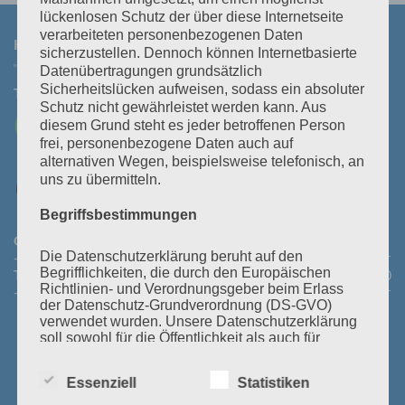
lückenlosen Schutz der über diese Internetseite
verarbeiteten personenbezogenen Daten
KONTAKT
sicherzustellen. Dennoch können Internetbasierte
Datenübertragungen grundsätzlich
Sicherheitslücken aufweisen, sodass ein absoluter
Tel:
+43 3464 30 505
Mail:
office@polz.at
Schutz nicht gewährleistet werden kann. Aus
diesem Grund steht es jeder betroffenen Person
frei, personenbezogene Daten auch auf
alternativen Wegen, beispielsweise telefonisch, an
uns zu übermitteln.
Begriffsbestimmungen
Öffnungszeiten Abhollager:
Montag bis Donnerstag:
08:30
- 11:30 Uhr und 14:00 - 16:45 Uhr
Freitag:
08:30 - 13:30 Uhr
Die Datenschutzerklärung beruht auf den
Begrifflichkeiten, die durch den Europäischen
Telefonische Erreichbarkeit:
Montag bis Donnerstag:
08:00
Richtlinien- und Verordnungsgeber beim Erlass
- 12:00 Uhr und 13:30 - 18:00 Uhr
Freitag:
08:00 - 14:00 Uhr
der Datenschutz-Grundverordnung (DS-GVO)
verwendet wurden. Unsere Datenschutzerklärung
soll sowohl für die Öffentlichkeit als auch für
unsere Kunden und Geschäftspartner einfach
lesbar und verständlich sein. Um dies zu
Essenziell
Statistiken
gewährleisten, möchten wir vorab die verwendeten
Begrifflichkeiten erläutern.