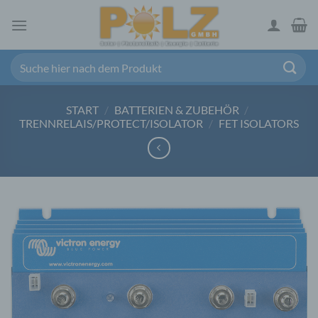
Zum
Inhalt
springen
Suchen
nach:
START
/
BATTERIEN & ZUBEHÖR
/
TRENNRELAIS/PROTECT/ISOLATOR
/
FET ISOLATORS