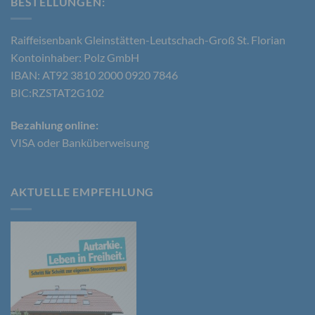
BESTELLUNGEN​:
b) betroffene Person
Raiffeisenbank Gleinstätten-Leutschach-Groß St. Florian
Betroffene Person ist jede identifizierte oder
Kontoinhaber: Polz GmbH
identifizierbare natürliche Person, deren
IBAN: AT92 3810 2000 0920 7846
personenbezogene Daten von dem für die
Verarbeitung Verantwortlichen verarbeitet werden.
BIC:RZSTAT2G102
Bezahlung online:
VISA oder Banküberweisung
c) Verarbeitung
Verarbeitung ist jeder mit oder ohne Hilfe
automatisierter Verfahren ausgeführte Vorgang
AKTUELLE EMPFEHLUNG
oder jede solche Vorgangsreihe im
Zusammenhang mit personenbezogenen Daten
wie das Erheben, das Erfassen, die Organisation,
das Ordnen, die Speicherung, die Anpassung oder
Veränderung, das Auslesen, das Abfragen, die
Verwendung, die Offenlegung durch Übermittlung,
Verbreitung oder eine andere Form der
Bereitstellung, den Abgleich oder die Verknüpfung,
die Einschränkung, das Löschen oder die
Vernichtung.