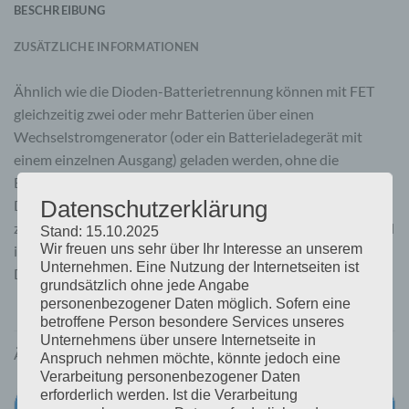
BESCHREIBUNG
ZUSÄTZLICHE INFORMATIONEN
Ähnlich wie die Dioden-Batterietrennung können mit FET
gleichzeitig zwei oder mehr Batterien über einen
Wechselstromgenerator (oder ein Batterieladegerät mit
einem einzelnen Ausgang) geladen werden, ohne die
Batterien untereinander zu verbinden. Im Gegensatz zu der
Datenschutzerklärung
Dioden-Batterie-Trennung, kommt es bei der FET-Trennung
zu so gut wie keinem Spannungsverlust. Der Spannungsabfall
Stand: 15.10.2025
Wir freuen uns sehr über Ihr Interesse an unserem
ist geringer als 0,02 Volt bei Niedrigstrom und im
Unternehmen. Eine Nutzung der Internetseiten ist
Durchschnitt 0,1 Volt bei höheren Stromstärken.
grundsätzlich ohne jede Angabe
personenbezogener Daten möglich. Sofern eine
betroffene Person besondere Services unseres
Unternehmens über unsere Internetseite in
ÄHNLICHE PRODUKTE
Anspruch nehmen möchte, könnte jedoch eine
Verarbeitung personenbezogener Daten
erforderlich werden. Ist die Verarbeitung