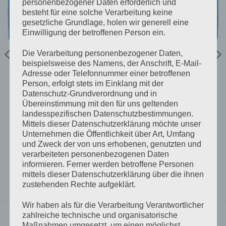
personenbezogener Daten erforderlich und
besteht für eine solche Verarbeitung keine
gesetzliche Grundlage, holen wir generell eine
Einwilligung der betroffenen Person ein.
Die Verarbeitung personenbezogener Daten,
beispielsweise des Namens, der Anschrift, E-Mail-
Adresse oder Telefonnummer einer betroffenen
Person, erfolgt stets im Einklang mit der
FET ISOLATORS
FET ISOLATORS
Datenschutz-Grundverordnung und in
Argofet 100-3 Three
Argofet 200-3 Three
batteries 100A
batteries 200A
Übereinstimmung mit den für uns geltenden
€
123,01
€
150,00
inkl 20% Mwst
inkl 20% Mwst
landesspezifischen Datenschutzbestimmungen.
5-9 Werktage
5-9 Werktage
Mittels dieser Datenschutzerklärung möchte unser
Unternehmen die Öffentlichkeit über Art, Umfang
IN DEN WARENKORB
IN DEN WARENKORB
und Zweck der von uns erhobenen, genutzten und
verarbeiteten personenbezogenen Daten
informieren. Ferner werden betroffene Personen
mittels dieser Datenschutzerklärung über die ihnen
zustehenden Rechte aufgeklärt.
Wir haben als für die Verarbeitung Verantwortlicher
zahlreiche technische und organisatorische
Maßnahmen umgesetzt, um einen möglichst