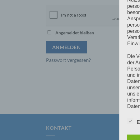
perso
beson
Anspr
perso
perso
Angemeldet bleiben
Verar
Einwi
ANMELDEN
Die V
Passwort vergessen?
der A
Perso
und i
Daten
unser
uns e
infor
Daten
Wir h
E
und o
KONTAKT
AN
lücke
perso