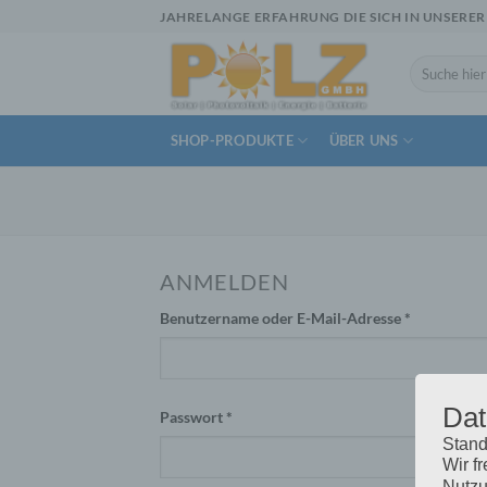
Zum
JAHRELANGE ERFAHRUNG DIE SICH IN UNSERER
Inhalt
springen
Suchen
nach:
SHOP-PRODUKTE
ÜBER UNS
ANMELDEN
Erforderlic
Benutzername oder E-Mail-Adresse
*
Dat
Erforderlich
Passwort
*
Stand
Wir f
Nutzu