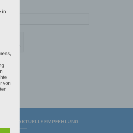
 in
mens,
ng
en
chte
r von
ten
.
ische
AKTUELLE EMPFEHLUNG