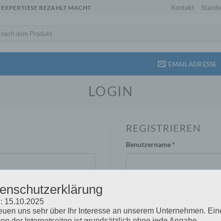
Kontakt
Stando
 EXPERTIESE BEZAHLT MACHT
EMAILADRESSE
LOGIN
REGISTRIEREN
h
Erforderlich
Benutzername
*
enschutzerklärung
Erforderlich
E-Mail-Adresse
*
: 15.10.2025
reuen uns sehr über Ihr Interesse an unserem Unternehmen. Ein
ng der Internetseiten ist grundsätzlich ohne jede Angabe