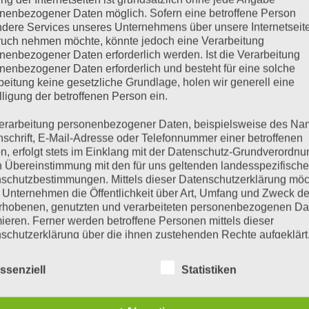
nenbezogener Daten möglich. Sofern eine betroffene Person
Erforderlich
Passwort
*
dere Services unseres Unternehmens über unsere Internetseite
uch nehmen möchte, könnte jedoch eine Verarbeitung
nenbezogener Daten erforderlich werden. Ist die Verarbeitung
nenbezogener Daten erforderlich und besteht für eine solche
beitung keine gesetzliche Grundlage, holen wir generell eine
lligung der betroffenen Person ein.
erarbeitung personenbezogener Daten, beispielsweise des Na
nschrift, E-Mail-Adresse oder Telefonnummer einer betroffenen
n, erfolgt stets im Einklang mit der Datenschutz-Grundverordnu
REGISTRIEREN
n Übereinstimmung mit den für uns geltenden landesspezifisch
schutzbestimmungen. Mittels dieser Datenschutzerklärung mö
 Unternehmen die Öffentlichkeit über Art, Umfang und Zweck de
rhobenen, genutzten und verarbeiteten personenbezogenen Da
mieren. Ferner werden betroffene Personen mittels dieser
schutzerklärung über die ihnen zustehenden Rechte aufgeklärt
aben als für die Verarbeitung Verantwortlicher zahlreiche techn
ssenziell
Statistiken
rganisatorische Maßnahmen umgesetzt, um einen möglichst
FAHRT
ANZAHLUNGS- UND
nlosen Schutz der über diese Internetseite verarbeiteten
KONTODATEN FÜR
nenbezogenen Daten sicherzustellen. Dennoch können