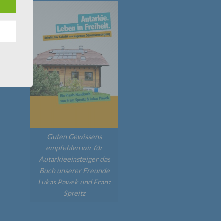
n
ann.
ise
7846
 den
e
nsere
 Um
Guten Gewissens
empfehlen wir für
Autarkieeinsteiger das
Buch unserer Freunde
Lukas Pawek und Franz
Spreitz