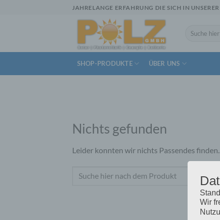
Zum
JAHRELANGE ERFAHRUNG DIE SICH IN UNSERER
Inhalt
springen
Suchen
nach:
SHOP-PRODUKTE
ÜBER UNS
Nichts gefunden
Leider konnten wir nichts Passendes finden. V
Dat
Stand
Wir f
Nutzu