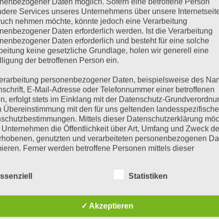
nenbezogener Daten möglich. Sofern eine betroffene Person
dere Services unseres Unternehmens über unsere Internetseite
uch nehmen möchte, könnte jedoch eine Verarbeitung
nenbezogener Daten erforderlich werden. Ist die Verarbeitung
nenbezogener Daten erforderlich und besteht für eine solche
beitung keine gesetzliche Grundlage, holen wir generell eine
lligung der betroffenen Person ein.
erarbeitung personenbezogener Daten, beispielsweise des Na
nschrift, E-Mail-Adresse oder Telefonnummer einer betroffenen
n, erfolgt stets im Einklang mit der Datenschutz-Grundverordnu
n Übereinstimmung mit den für uns geltenden landesspezifisch
schutzbestimmungen. Mittels dieser Datenschutzerklärung mö
 Unternehmen die Öffentlichkeit über Art, Umfang und Zweck de
rhobenen, genutzten und verarbeiteten personenbezogenen Da
mieren. Ferner werden betroffene Personen mittels dieser
schutzerklärung über die ihnen zustehenden Rechte aufgeklärt
ssenziell
Statistiken
FAHRT
ANZAHLUNGS- UND
aben als für die Verarbeitung Verantwortlicher zahlreiche techn
rganisatorische Maßnahmen umgesetzt, um einen möglichst
KONTODATEN FÜR
nlosen Schutz der über diese Internetseite verarbeiteten
BESTELLUNGEN​:
itzstraße 19
✓ Akzeptieren
nenbezogenen Daten sicherzustellen. Dennoch können
 Groß St. Florian
netbasierte Datenübertragungen grundsätzlich Sicherheitslücke