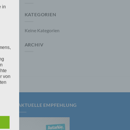
 in
KATEGORIEN
Keine Kategorien
ARCHIV
mens,
ng
en
chte
r von
ten
.
AKTUELLE EMPFEHLUNG
ische
n