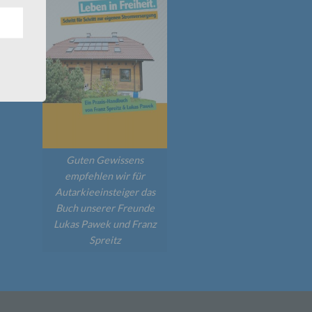
ann.
ise
7846
 den
e
nsere
Guten Gewissens
 Um
empfehlen wir für
Autarkieeinsteiger das
Buch unserer Freunde
Lukas Pawek und Franz
Spreitz